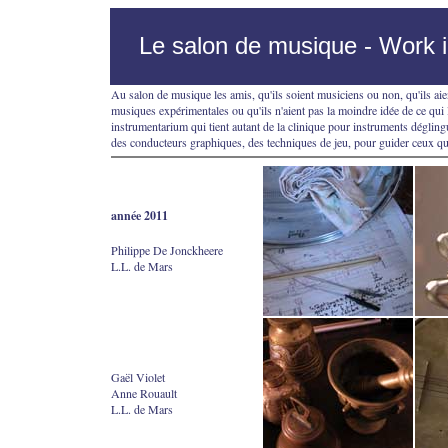
Le salon de musique - Work i
Au salon de musique les amis, qu'ils soient musiciens ou non, qu'ils ai
musiques expérimentales ou qu'ils n'aient pas la moindre idée de ce qui l
instrumentarium qui tient autant de la clinique pour instruments déglingu
des conducteurs graphiques, des techniques de jeu, pour guider ceux qu
année 2011
Philippe De Jonckheere
L.L. de Mars
Gaël Violet
Anne Rouault
L.L. de Mars