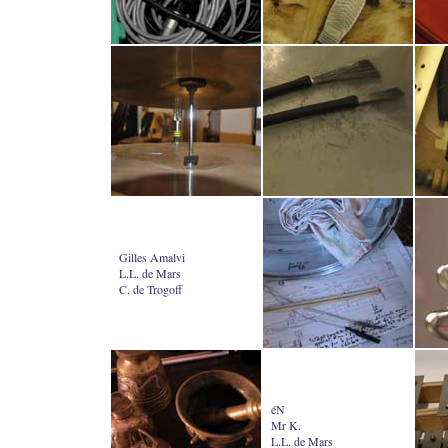
Gilles Amalvi
L.L. de Mars
C. de Trogoff
éN
Mr K.
L.L. de Mars