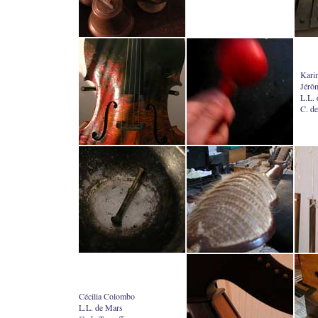
Kari
Jérô
L.L.
C. de
Cécilia Colombo
L.L. de Mars