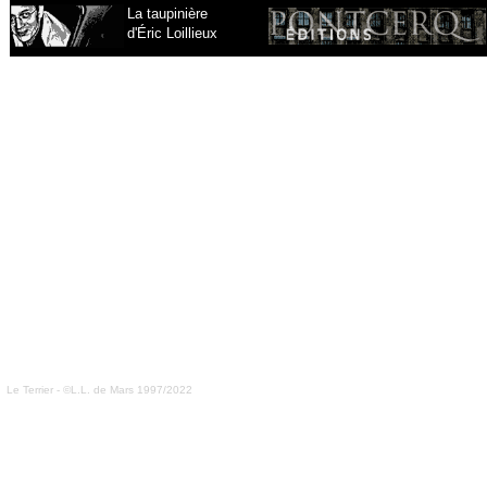
La taupinière
d'Éric Loillieux
Le Terrier - ©L.L. de Mars 1997/2022