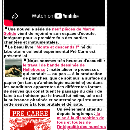
Une nouvelle série de
neuf pièces de Marcel
Solide
vient de rejoindre son espace d'écoute,
intégrant pour la première fois des parties
chantées et instrumentales.
Le beau livre
"Monte et descends !"
né du
laboratoire collectif expérimental Pré Carré est
présenté ici
No
us sommes très heureux d'accueillir
le travail de bande dessinée de
Hellebousq
; matérialiser le processus
qui conduit — ou pas — à la production
de planches, que ce soit sur la surface du
papier (en tant qu'archéologie matérielle) ou dans
les conditions apparentes des différentes formes
de dérives qui constituent le passage du désir de
faire à sa trahison par le travail lui-même, telle est
la puissance obstinée et souterraine qui structure
cette oeuvre à la fois brutale et délicate.
Un événement attendu
depuis longtemps :
la
mise à la disposition de
tous et toutes de
l'intégralité des numéros