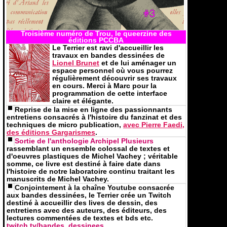
Troisième numéro de Trou, le queerzine des
éditions PCCBA
Le Terrier est ravi d'accueillir les
travaux en bandes dessinées de
Lionel Brunet
et de lui aménager un
espace personnel où vous pourrez
régulièrement découvrir ses travaux
en cours. Merci à Marc pour la
programmation de cette interface
claire et élégante.
Reprise de la mise en ligne des passionnants
entretiens consacrés à l'histoire du fanzinat et des
techniques de micro publication,
avec Pierre Faedi,
des éditions Gargarismes
.
Sortie de l'anthologie Archipel Plusieurs
rassemblant un ensemble colossal de textes et
d'oeuvres plastiques de Michel Vachey ; véritable
somme, ce livre est destiné à faire date dans
l'histoire de notre laboratoire continu traitant les
manuscrits de Michel Vachey.
Conjointement à la chaîne Youtube consacrée
aux bandes dessinées, le Terrier crée un Twitch
destiné à accueillir des lives de dessin, des
entretiens avec des auteurs, des éditeurs, des
lectures commentées de textes et bds etc.
twitch.tv/bandes_dessinees