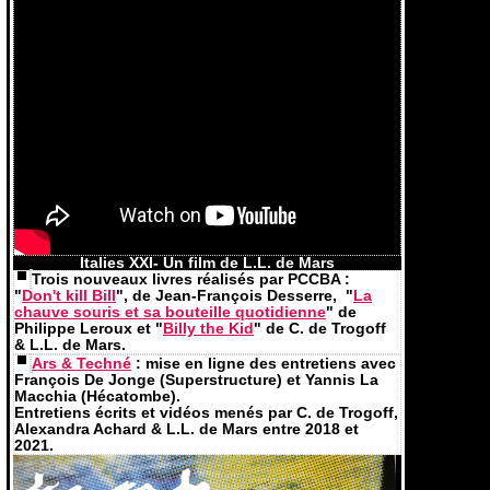
Italies XXI- Un film de L.L. de Mars
Trois nouveaux livres réalisés par PCCBA :
"
Don't kill Bill
", de Jean-François Desserre, "
La
chauve souris et sa bouteille quotidienne
" de
Philippe Leroux et "
Billy the Kid
" de C. de Trogoff
& L.L. de Mars.
Ars & Techné
: mise en ligne des entretiens avec
François De Jonge (Superstructure) et Yannis La
Macchia (Hécatombe).
Entretiens écrits et vidéos menés par C. de Trogoff,
Alexandra Achard & L.L. de Mars entre 2018 et
2021.