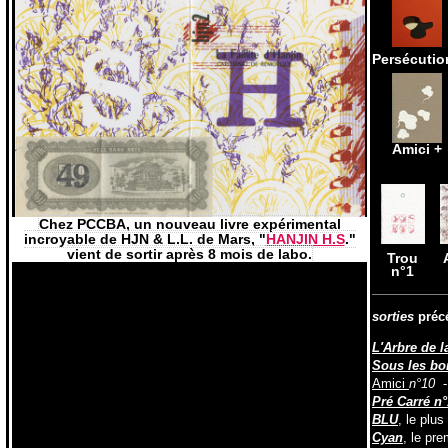
Persécutio
Amici +
Chez PCCBA, un nouveau livre expérimental
incroyable de HJN & L.L. de Mars, "
HANJIN H.S
."
vient de sortir après 8 mois de labo.
Trou
n°1
sorties
préc
L'Arbre de 
Sous les bo
Amici
n°10
- 
Pré Carré n
BLU
, le plu
Cyan
, le pr