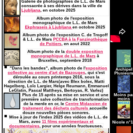
Galerie de photographies de L.L. de Mars
consacrée à ses dérives dans la ville de
Ljubljana
, en octobre 2025
Album photo de l'exposition
monographique de L.L. de Mars
Ekphraseis à Ljubljana
en octobre 2025
Album photo de l'exposition C. de Trogoff
& L.L. de Mars
PCCBA à la Fanzinothèque
de Poitiers
, en aout 2022
Album photo de la
double exposition
monographique de L.L. de Mars
à
Bruxelles, septembre 2018
"Dans les bandes", album photo de l'
exposition
Archipel
collective au centre d'art de Bazouges
, qui s'est
Plusieur
déroulée au cours printemps 2016, sous la
direction de L.L. de Mars(avec Blex bolex, Matti
Hagelberg, Loïc Largier, Helge Reumann, Emmanuel
LeGlatin, Pascal Mattheys, Bertoyas, R. Varlez)
Plus de 15 après sa mise en service et une
Moins pa
moins
première salve collective de transformation
de la merde en or, le
Centre Midassien de
traitement des déchets culturels
accueille
douze nouvelles pièces sonores.
Mise à jour de l'index 2025 des vidéos de L.L. de
Mars, avec
11 films expérimentaux et
Nicole n°
documentaires
, pour une années fructueuses.