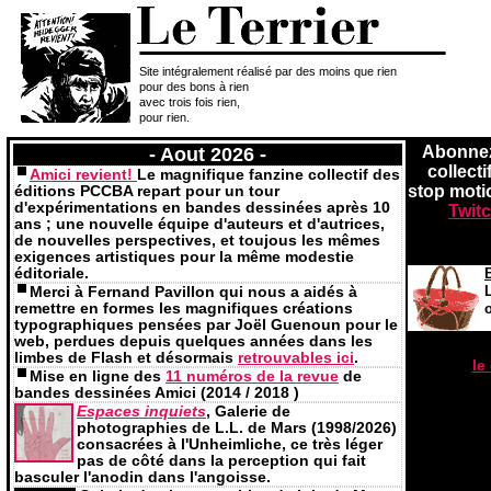
Site intégralement réalisé par des moins que rien
pour des bons à rien
avec trois fois rien,
pour rien.
Abonne
- Aout 2026 -
collect
Amici revient!
Le magnifique fanzine collectif des
éditions PCCBA repart pour un tour
stop moti
d'expérimentations en bandes dessinées après 10
Twit
ans ; une nouvelle équipe d'auteurs et d'autrices,
de nouvelles perspectives, et toujous les mêmes
exigences artistiques pour la même modestie
éditoriale.
Merci à Fernand Pavillon qui nous a aidés à
remettre en formes les magnifiques créations
typographiques pensées par Joël Guenoun pour le
web, perdues depuis quelques années dans les
limbes de Flash et désormais
retrouvables ici
.
le
Mise en ligne des
11 numéros de la revue
de
bandes dessinées Amici (2014 / 2018 )
Espaces inquiets
, Galerie de
photographies de L.L. de Mars (1998/2026)
consacrées à l'Unheimliche, ce très léger
pas de côté dans la perception qui fait
basculer l'anodin dans l'angoisse.