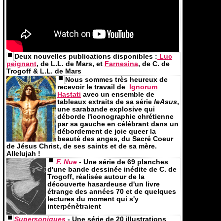
Deux nouvelles publications disponibles :
Luc
peignant
, de L.L. de Mars, et
Farnesina
, de C. de
Trogoff & L.L. de Mars
Nous sommes très heureux de
recevoir le travail de
Ignorum
Hastati
avec un ensemble de
tableaux extraits de sa série
IeAsus
,
une sarabande explosive qui
déborde l'iconographie chrétienne
par sa gauche en célébrant dans un
débordement de joie queer la
beauté des anges, du Sacré Coeur
de Jésus Christ, de ses saints et de sa mère.
Allelujah !
F. Nue
- Une série de 69 planches
d'une bande dessinée inédite de C. de
Trogoff,
réalisée
autour de la
découverte hasardeuse d'un livre
étrange des années 70 et de quelques
lectures du moment qui s'y
interpénètraient
Supersoniques
- Une série de 20 illustrations