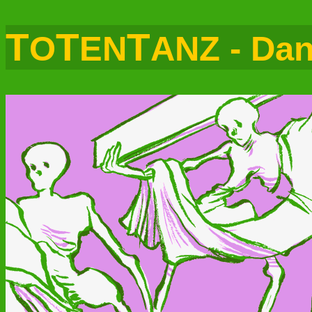
T
T
T
O
EN
ANZ - Dan