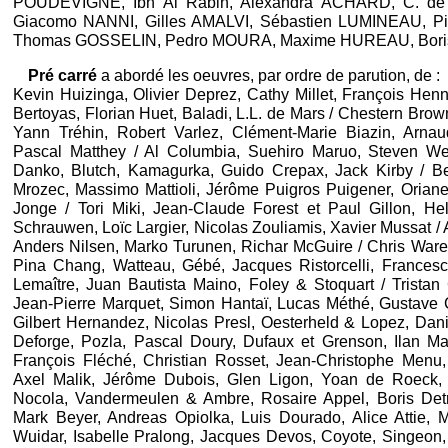
POUDEVIGNE, Ibn Al Rabin, Alexandra ACHARD, C. d
Giacomo NANNI, Gilles AMALVI, Sébastien LUMINEAU, 
Thomas GOSSELIN, Pedro MOURA, Maxime HUREAU, Bori
Pré carré
a abordé les oeuvres, par ordre de parution, de :
Kevin Huizinga, Olivier Deprez, Cathy Millet, François Henn
Bertoyas, Florian Huet, Baladi, L.L. de Mars / Chestern Bro
Yann Tréhin, Robert Varlez, Clément-Marie Biazin, Arn
Pascal Matthey / Al Columbia, Suehiro Maruo, Steven Weis
Danko, Blutch, Kamagurka, Guido Crepax, Jack Kirby / B
Mrozec, Massimo Mattioli, Jérôme Puigros Puigener, Oriane
Jonge / Tori Miki, Jean-Claude Forest et Paul Gillon, He
Schrauwen, Loïc Largier, Nicolas Zouliamis, Xavier Mussat / 
Anders Nilsen, Marko Turunen, Richar McGuire / Chris Ware /
Pina Chang, Watteau, Gébé, Jacques Ristorcelli, France
Lemaître, Juan Bautista Maino, Foley & Stoquart / Tristan 
Jean-Pierre Marquet, Simon Hantaï, Lucas Méthé, Gustave 
Gilbert Hernandez, Nicolas Presl, Oesterheld & Lopez, Dan
Deforge, Pozla, Pascal Doury, Dufaux et Grenson, Ilan Ma
François Fléché, Christian Rosset, Jean-Christophe Menu
Axel Malik, Jérôme Dubois, Glen Ligon, Yoan de Roeck,
Nocola, Vandermeulen & Ambre, Rosaire Appel, Boris Det
Mark Beyer, Andreas Opiolka, Luis Dourado, Alice Attie, 
Wuidar, Isabelle Pralong, Jacques Devos, Coyote, Singeon,