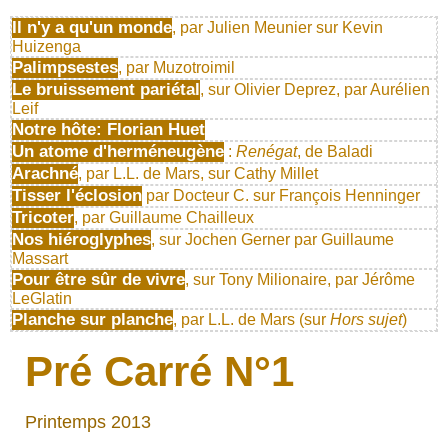
Il n'y a qu'un monde
, par Julien Meunier sur Kevin
Huizenga
Palimpsestes
, par Muzotroimil
Le bruissement pariétal
, sur Olivier Deprez, par Aurélien
Leif
Notre hôte: Florian Huet
Un atome d'herméneugène
:
Renégat
, de Baladi
Arachné
, par L.L. de Mars, sur Cathy Millet
Tisser l'éclosion
par Docteur C. sur François Henninger
Tricoter
, par Guillaume Chailleux
Nos hiéroglyphes
, sur Jochen Gerner par Guillaume
Massart
Pour être sûr de vivre
, sur Tony Milionaire, par Jérôme
LeGlatin
Planche sur planche
, par L.L. de Mars (sur
Hors sujet
)
Pré Carré N°1
Printemps 2013