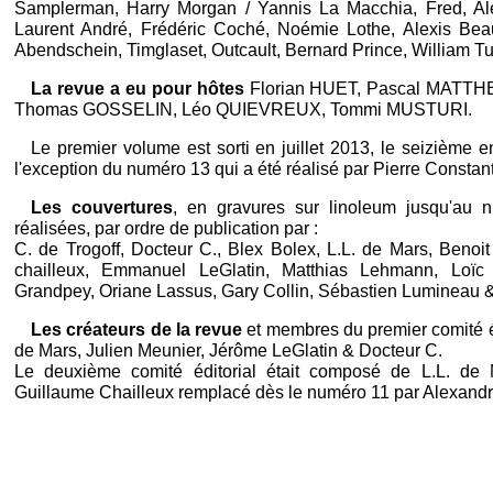
Samplerman, Harry Morgan / Yannis La Macchia, Fred, Alex
Laurent André, Frédéric Coché, Noémie Lothe, Alexis Beau
Abendschein, Timglaset, Outcault, Bernard Prince, William Tu
La revue a eu pour hôtes
Florian HUET, Pascal MATTH
Thomas GOSSELIN, Léo QUIEVREUX, Tommi MUSTURI.
Le premier volume est sorti en juillet 2013, le seizième e
l'exception du numéro 13 qui a été réalisé par Pierre Constant
Les couvertures
, en gravures sur linoleum jusqu'au 
réalisées, par ordre de publication par :
C. de Trogoff, Docteur C., Blex Bolex, L.L. de Mars, Benoit
chailleux, Emmanuel LeGlatin, Matthias Lehmann, Loïc
Grandpey, Oriane Lassus, Gary Collin, Sébastien Lumineau &
Les créateurs de la revue
et membres du premier comité éd
de Mars, Julien Meunier, Jérôme LeGlatin & Docteur C.
Le deuxième comité éditorial était composé de L.L. de M
Guillaume Chailleux remplacé dès le numéro 11 par Alexandr