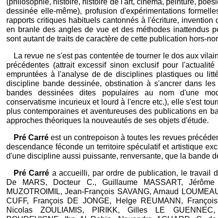
(philosophie, histoire, histoire de l'art, cinéma, peinture, po
dessinée elle-même), profusion d'expérimentations formelle
rapports critiques habituels cantonnés à l'écriture, invention 
en branle des angles de vue et des méthodes inattendus p
sont autant de traits de caractère de cette publication hors-no
La revue ne s'est pas contentée de tourner le dos aux vilai
précédentes (attrait excessif sinon exclusif pour l'actualité 
empruntées à l'analyse de de disciplines plastiques ou litt
discipline bande dessinée, obstination à s'ancrer dans les 
bandes dessinées dites populaires au nom d'une mo
conservatisme incurieux et lourd à l'encre etc.), elle s'est to
plus contemporaines et aventureuses des publications en ban
approches théoriques la nouveautés de ses objets d'étude.
Pré Carré
est un contrepoison à toutes les revues précéden
descendance féconde un territoire spéculatif et artistique exc
d'une discipline aussi puissante, renversante, que la bande d
Pré Carré
a accueilli, par ordre de publication, le travai
De MARS, Docteur C., Guillaume MASSART, Jérôme
MUZOTROIMIL, Jean-François SAVANG, Arnaud LOUMEAU,
CUFF, François DE JONGE, Helge REUMANN, Franço
Nicolas ZOULIAMIS, PIRIKK, Gilles LE GUENNEC, 