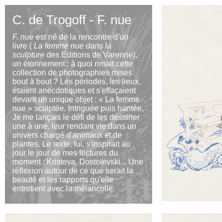
C. de Trogoff - F. nue
F. nue
est né de la rencontre d'un
livre (
La femme nue dans la
sculpture
des Editions de Varenne),
un étonnement : à quoi rimait cette
collection de photographies mises
bout à bout ? Les périodes, les lieux,
étaient anecdotiques et s'effaçaient
devant un unique objet : « La femme
nue » sculptée. Intriguée puis hantée,
Je me lançais le défi de les dessiner
une à une, leur rendant vie dans un
univers chargé d'animaux et de
plantes. Le texte, lui, s'inspirait au
jour le jour de mes lectures du
moment : Kristeva, Dostoïevski... Une
réflexion autour de ce que serait la
beauté et les rapports qu'elle
entretient avec la mélancolie.
PDF DISPONIBLE