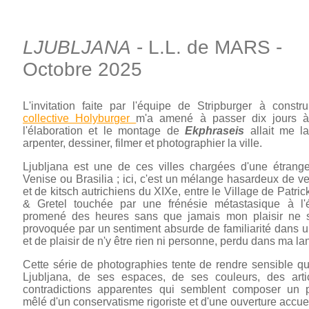
LJUBLJANA
- L.L. de MARS -
Octobre 2025
L'invitation faite par l'équipe de Stripburger à cons
collective Holyburger
m'a amené à passer dix jours à
l'élaboration et le montage de
Ekphraseis
allait me l
arpenter, dessiner, filmer et photographier la ville.
Ljubljana est une de ces villes chargées d'une étrange
Venise ou Brasilia ; ici, c'est un mélange hasardeux de 
et de kitsch autrichiens du XIXe, entre le Village de Patr
& Gretel touchée par une frénésie métastasique à l'é
promené des heures sans que jamais mon plaisir ne s
provoquée par un sentiment absurde de familiarité dans
et de plaisir de n'y être rien ni personne, perdu dans ma l
Cette série de photographies tente de rendre sensible qu
Ljubljana, de ses espaces, de ses couleurs, des arti
contradictions apparentes qui semblent composer un pa
mêlé d'un conservatisme rigoriste et d'une ouverture accueil