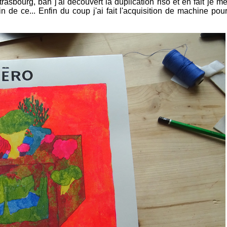
rasbourg, bah j'ai découvert la duplication riso et en fait je m
in de ce... Enfin du coup j'ai fait l'acquisition de machine pou