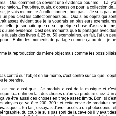
 après... Oui, comment ça devient une évidence pour moi... Là, y’
cination... Peut-être, ouais, d'obsession pour la collection de..
ose, je vais me mettre à collectionner ; bon pas… Je suis pas u
e un peu c'est les collectionneurs ou... Ouais les objets qui son
raît assez évident que je la voudrais en plusieurs exemplaire
ustrielle, je souhaite que ce soit quelque chose d'assez intime
plus qu'une évidence, c'est des moments que tu partages avec de
 faisais des livres à 25 ou 50 exemplaires, en fait, j'ai un pe
pour... Enfin des moments de partage comme ça ou de... je n
comme la reproduction du même objet mais comme les possibilité
s centré sur l'objet en lui-même, c'est centré sur ce que l'obje
ou le prendre.
 a ce truc aussi que... Je produis aussi de la musique et c'es
ue là... enfin en fait des choses qu'on va produire chez Urin 
 ça va être aussi des choses en tirage assez limité. Bon, si c'es
es vinyles ça va être 200, 300 ; et cette envie de produire un
avais quoi... En fait j'essayais d'avoir accès à un photocopieur e
érigraphie, du coup je suis pas sorti de la cave où il y avait de