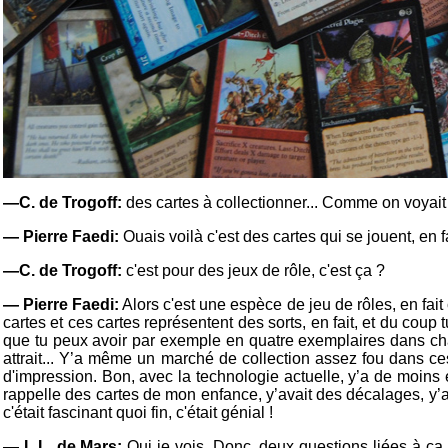
—C. de Trogoff:
des cartes à collectionner... Comme on voyait 
— Pierre Faedi:
Ouais voilà c'est des cartes qui se jouent, en f
—C. de Trogoff:
c'est pour des jeux de rôle, c'est ça ?
— Pierre Faedi:
Alors c'est une espèce de jeu de rôles, en fait 
cartes et ces cartes représentent des sorts, en fait, et du coup tu
que tu peux avoir par exemple en quatre exemplaires dans cha
attrait... Y’a même un marché de collection assez fou dans ce
d'impression. Bon, avec la technologie actuelle, y’a de moins 
rappelle des cartes de mon enfance, y’avait des décalages, y’a
c'était fascinant quoi fin, c'était génial !
— L.L. de Mars:
Oui je vois. Donc, deux questions liées à ça. 