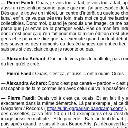
— Pierre Faedi:
Ouais, je vois tout à fait, je vois tout à fait,
aussi un ressenti personnel parce que moi j'ai une espèce de fas
Dès que je trouve un intérêt, un centre d'intérêt ou quelque ch
fana', enfin, ça va pas très très loin, mais moi ce qui me fascin
collectibles. Donc moi, quand je produis une image, ça me pa
parce que j'ai envie de la partager, voilà. Pas de manière ind
donc c'est pour ça qu'en fait pour moi la micro-édition c'est 
gens et je peux me dire que par exemple quand au tout début je
des souvenirs des moments ou des échanges qui ont eu lieu 
sais pas si c'est clair ce que je raconte ou pas.
— Alexandra Achard:
Oui, oui tu vois plus le multiple, pas 
du lien qu'elle créé.
— Pierre Faedi:
Ouais, c'est ça, et aussi... enfin ouais. Ouais
— Alexandra Achard:
Donc c'est pas centré – pardon – c'est pa
est capable de faire comme lien avec celui qui va le posséder 
— Pierre Faedi:
Ouais voilà c'est ça, ouais. Et en fait il y
exactement dans la même démarche. Là par exemple j'ai ce disq
Gargarism / Records (
https://urin-gargarism.bandcamp.com/
),
des cassettes, ça va être 50 ou 100 exemplaires et si c'est d
image aussi en multiple... Et le procédé... Bah, au tout départ j'
puis après quand je suis allé aux Beaux-Arts, j'ai découvert la s