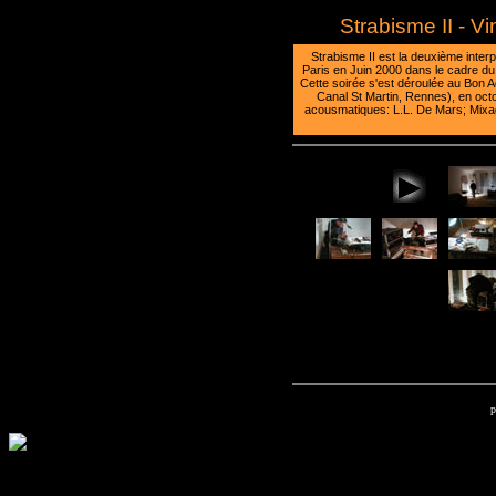
Strabisme II - V
Strabisme II est la deuxième inter
Paris en Juin 2000 dans le cadre du
Cette soirée s'est déroulée au Bon Ac
Canal St Martin, Rennes), en oct
acousmatiques: L.L. De Mars; Mix
p