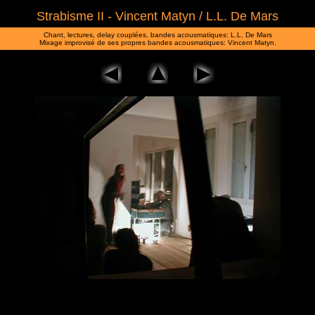
Strabisme II - Vincent Matyn / L.L. De Mars
Chant, lectures, delay couplées, bandes acousmatiques: L.L. De Mars
Mixage improvisé de ses propres bandes acousmatiques: Vincent Matyn.