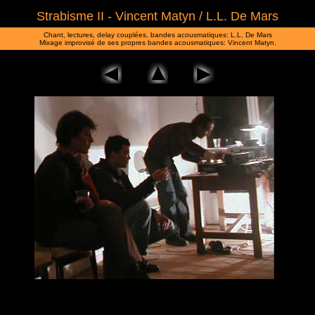
Strabisme II - Vincent Matyn / L.L. De Mars
Chant, lectures, delay couplées, bandes acousmatiques: L.L. De Mars
Mixage improvisé de ses propres bandes acousmatiques: Vincent Matyn.