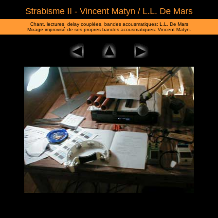
Strabisme II - Vincent Matyn / L.L. De Mars
Chant, lectures, delay couplées, bandes acousmatiques: L.L. De Mars
Mixage improvisé de ses propres bandes acousmatiques: Vincent Matyn.