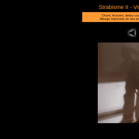
Strabisme II - V
Chant, lectures, delay c
Mixage improvisé de ses p