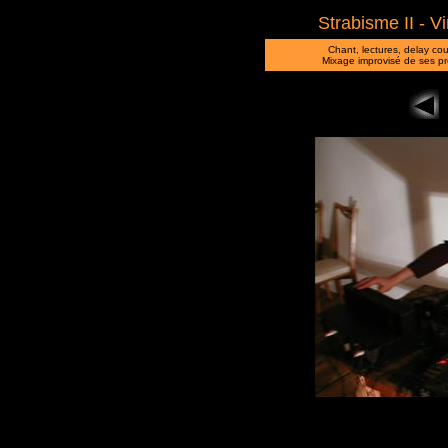
Strabisme II - V
Chant, lectures, delay c
Mixage improvisé de ses p