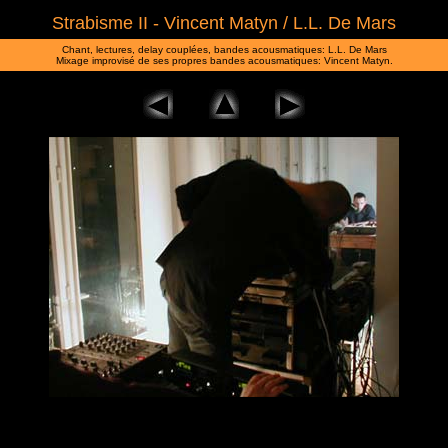
Strabisme II - Vincent Matyn / L.L. De Mars
Chant, lectures, delay couplées, bandes acousmatiques: L.L. De Mars
Mixage improvisé de ses propres bandes acousmatiques: Vincent Matyn.