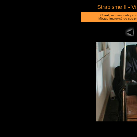
Strabisme II - V
Chant, lectures, delay c
Mixage improvisé de ses p