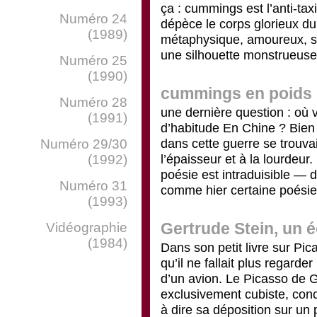
ça : cummings est l’anti-taxi
Numéro 24
dépèce le corps glorieux d
(1989)
métaphysique, amoureux, sat
une silhouette monstrueuseme
Numéro 25
(1990)
cummings en poids
Numéro 28
une dernière question : où 
(1991)
d’habitude En Chine ? Bien 
dans cette guerre se trouv
Numéro 29/30
l’épaisseur et à la lourdeu
(1992)
poésie est intraduisible — de
Numéro 31
comme hier certaine poésie s
(1993)
Gertrude Stein, un é
Vidéographie
(1984)
Dans son petit livre sur Pi
qu’il ne fallait plus regard
d’un avion. Le Picasso de G
exclusivement cubiste, conc
à dire sa déposition sur un