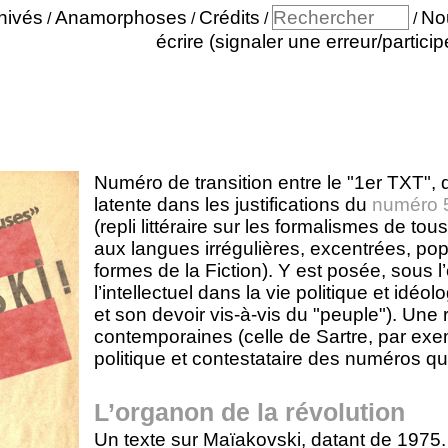
hivés
Anamorphoses
Crédits
No
/
/
/
/
écrire (signaler une erreur/particip
Numéro de transition entre le "1er TXT", qu
latente dans les justifications du
numéro 5
(repli littéraire sur les formalismes de to
aux langues irrégulières, excentrées, popu
formes de la Fiction). Y est posée, sous 
l’intellectuel dans la vie politique et idé
et son devoir vis-à-vis du "peuple"). Une 
contemporaines (celle de Sartre, par exe
politique et contestataire des numéros qui 
L’organon de la révolution
Un texte sur Maïakovski, datant de 1975.