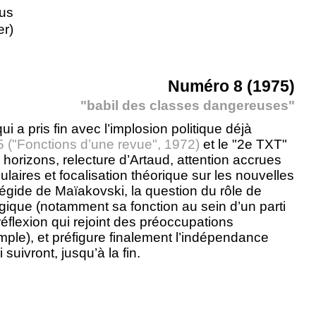
us
er)
Numéro 8 (1975)
"babil des classes dangereuses"
i a pris fin avec l’implosion politique déjà
 ("Fonctions d’une revue", 1972)
et le "2e TXT"
us horizons, relecture d’Artaud, attention accrues
laires et focalisation théorique sur les nouvelles
l’égide de Maïakovski, la question du rôle de
ologique (notamment sa fonction au sein d’un parti
réflexion qui rejoint des préoccupations
mple), et préfigure finalement l’indépendance
suivront, jusqu’à la fin.