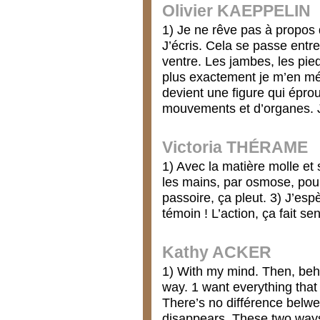
Olivier KAEPPELIN
1) Je ne rêve pas à propos d
J’écris. Cela se passe entre
ventre. Les jambes, les pie
plus exactement je m’en méfi
devient une figure qui épro
mouvements et d’organes. J’
Victoria THÉRAME
1) Avec la matière molle et 
les mains, par osmose, pour
passoire, ça pleut. 3) J’esp
témoin ! L’action, ça fait se
Kathy ACKER
1) With my mind. Then, behi
way. 1 want everything that 
There’s no différence belwee
disappears. These two ways 