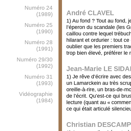
Numéro 24
André CLAVEL
(1989)
1) Au fond ? Tout au fond, je
Numéro 25
l’éperon du scandale (les G
(1990)
caillou contre lequel trébuch
hilarant et ordurier : tout c
Numéro 28
oublier que les premiers tra
(1991)
trop bien élevé, préférer le
Numéro 29/30
(1992)
Jean-Marie LE SID
1) Je rêve d’écrire avec de
Numéro 31
un Lamarckein au très scrup
(1993)
oreille-à-rire, un bras-de-m
Vidéographie
de l’écrit. Qu’est-ce qui b
(1984)
lecture (quant au « comment
ce qui était articulé silenci
Christian DESCAM