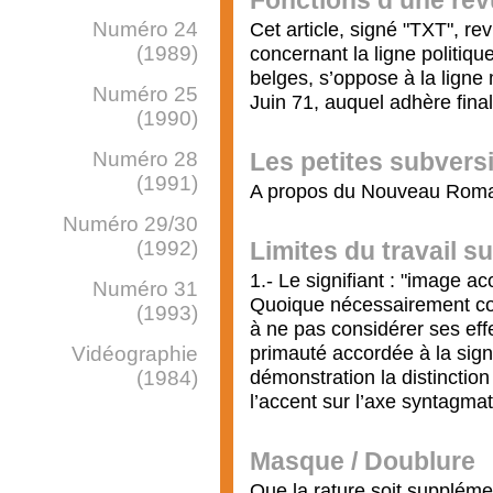
Fonctions d’une re
Numéro 24
Cet article, signé "TXT", r
(1989)
concernant la ligne politiq
belges, s’oppose à la ligne
Numéro 25
Juin 71, auquel adhère fina
(1990)
Numéro 28
Les petites subvers
(1991)
A propos du Nouveau Rom
Numéro 29/30
(1992)
Limites du travail s
1.- Le signifiant : "image a
Numéro 31
Quoique nécessairement comp
(1993)
à ne pas considérer ses effe
primauté accordée à la signi
Vidéographie
démonstration la distinctio
(1984)
l’accent sur l’axe syntagma
Masque / Doublure
Que la rature soit supplémen