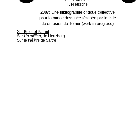
de lui-même
»
F. Nietzsche
2007:
Une bibliographie critique collective
pour la bande dessinée
réalisée par la liste
de diffusion du Terrier (work-in-progress)
Sur Butor et Parant
Sur
Un million
, de Hertzberg
Sur le théâtre de
Sartre