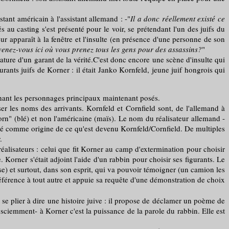
ant américain à l'assistant allemand : -"
Il a donc réellement existé ce
au casting s'est présenté pour le voir, se prétendant l'un des juifs du
r apparaît à la fenêtre et l'insulte (en présence d'une personne de son
evenez-vous ici où vous prenez tous les gens pour des assassins?
"
ture d'un garant de la vérité.C'est donc encore une scène d'insulte qui
urants juifs de Korner : il était Janko Kornfeld, jeune juif hongrois qui
rnant les personnages principaux maintenant posés.
es noms des arrivants. Kornfeld et Cornfield sont, de l'allemand à
"corn" (blé) et non l'américaine (maïs). Le nom du réalisateur allemand -
gné comme origine de ce qu'est devenu Kornfeld/Cornfield. De multiples
.
lisateurs : celui que fit Korner au camp d'extermination pour choisir
. Korner s'était adjoint l'aide d'un rabbin pour choisir ses figurants. Le
e) et surtout, dans son esprit, qui va pouvoir témoigner (un camion les
préférence à tout autre et appuie sa requête d'une démonstration de choix
e plier à dire une histoire juive : il propose de déclamer un poème de
sciemment- à Korner c'est la puissance de la parole du rabbin. Elle est