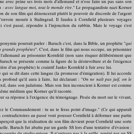
avec peine ses trois mots d'allemand et n'ose faire un pas sans son
 : avec langue moi, tout le monde rire
." Le propagandiste nazi Korner
ion de son film qui dénoncerait plutôt le pouvoir de discorde de l'argent
'envoie mourir à Stalingrad. Il faudra à Cornfield plusieurs voyages
 s'est passé, répondre à l'injonction du rabbin. Mais le voyage s'est
oponymie pourrait parler : Baruch c'est, dans la Bible, un prophète "
qui
nq grands prophètes
". C'est, dans le film qui nous occupe, un prisonnier
d l'allemand au prisonnier Kornfeld (non sans risquer délibérément que
 Baruch se présente comme la figure de la désinvolture et de l'exigence
re d'un prophète) le craintif Janko Kornfeld à fuir avec lui.
i se dit dans cette langue (la promesse d'émigration). Il lui accorde
profond qu'il aura à faire, lui déclarant : "
On ne naît pas juif, on le
 l'exil, dans son judaïsme. Mais son lien inconscient à Korner est comme
e même médium que Korner qu'il raconte.
ur sa réponse à l'exigence du témoignage. Pesée du mort sur le vivant,
z le Commandement : tu ne te feras point d'image." (Ce qui apparaît
contradictoires au passé vont pousser Cornfield à déformer une partie
aperçoit que la réalisation de son film devient pour Cornfield une sorte
elle. Baruch fut abattu par un garde SS lors d'une tentative d'évasion :
incognito du studio-prison. Il n'arrivera pas à la grille, repéré par un SS