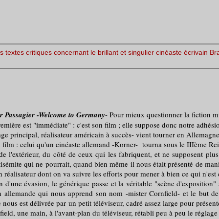
s textes critiques concernant le brillant et singulier cinéaste écrivain B
r Passagier -Welcome to Germany
- Pour mieux questionner la fiction mu
re est "immédiate" : c'est son film ; elle suppose donc notre adhésion
principal, réalisateur américain à succès- vient tourner en Allemagne
film : celui qu'un cinéaste allemand -Korner- tourna sous le IIIème Rei
xtérieur, du côté de ceux qui les fabriquent, et ne supposent plus no
ntisémite qui ne pourrait, quand bien même il nous était présenté de man
n réalisateur dont on va suivre les efforts pour mener à bien ce qui n'es
 évasion, le générique passe et la véritable "scène d'exposition" à li
ion allemande qui nous apprend son nom -mister Cornfield- et le but de
lle nous est délivrée par un petit téléviseur, cadré assez large pour pré
eld, une main, à l'avant-plan du téléviseur, rétabli peu à peu le réglage 