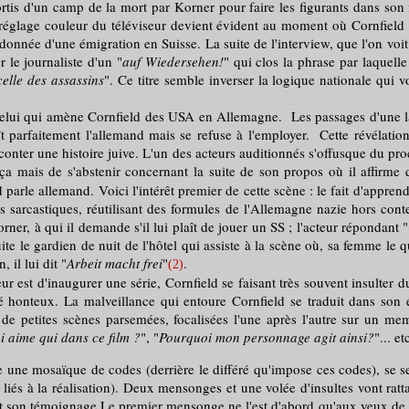
s d'un camp de la mort par Korner pour faire les figurants dans son f
réglage couleur du téléviseur devient évident au moment où Cornfield p
donnée d'une émigration en Suisse. La suite de l'interview, que l'on vo
r le journaliste d'un "
auf Wiedersehen!
" qui clos la phrase par laquelle
elle des assassins
". Ce titre semble inverser la logique nationale qui
 celui qui amène Cornfield des USA en Allemagne. Les passages d'une lan
ît parfaitement l'allemand mais se refuse à l'employer. Cette révélatio
conter une histoire juive. L'un des acteurs auditionnés s'offusque du pro
e ça mais de s'abstenir concernant la suite de son propos où il affirme 
eld parle allemand. Voici l'intérêt premier de cette scène : le fait d'appr
s sarcastiques, réutilisant des formules de l'Allemagne nazie hors conte
rner, à qui il demande s'il lui plaît de jouer un SS ; l'acteur répondant "
te le gardien de nuit de l'hôtel qui assiste à la scène où, sa femme le 
 il lui dit "
Arbeit macht frei
"
.
(2)
est d'inaugurer une série, Cornfield se faisant très souvent insulter dur
é honteux. La malveillance qui entoure Cornfield se traduit dans son 
 de petites scènes parsemées, focalisées l'une après l'autre sur un m
i aime qui dans ce film ?
", "
Pourquoi mon personnage agit ainsi?
"... et
re une mosaïque de codes (derrière le différé qu'impose ces codes), se s
liés à la réalisation). Deux mensonges et une volée d'insultes vont ratt
t son témoignage.Le premier mensonge ne l'est d'abord qu'aux yeux de Co