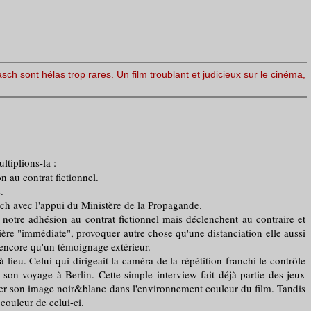
rasch sont hélas trop rares. Un film troublant et judicieux sur le cinéma,
ltiplions-la :
 au contrat fictionnel.
.
ch avec l'appui du Ministère de la Propagande.
tre adhésion au contrat fictionnel mais déclenchent au contraire et
ière "immédiate", provoquer autre chose qu'une distanciation elle aussi
t encore qu'un témoignage extérieur.
eu. Celui qui dirigeait la caméra de la répétition franchi le contrôle
 son voyage à Berlin. Cette simple interview fait déjà partie des jeux
senter son image noir&blanc dans l'environnement couleur du film. Tandis
couleur de celui-ci.