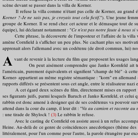
scène devant se passer dans la villa de Korner.
Il refuse la villa comme n'étant pas celle de Korner, au grand étonne
Korner ?-Je ne sais pas, je croyais tout cela fictif
."). Une jeune femme
groupe de Korner. Il se rend chez cet acteur et le démasque tout de su
équipe), lui déclarant notamment : "
Ce n'est pas notre faute à nous si
Cette phrase, la découverte de l'imposteur et l'affaire de la villa vo
amène Cornfield à s'afficher un peu plus. Ne cachant plus ses motivation
apprenait alors l'allemand avec un codétenu (de droit commun, lui) 
vant de revenir à la lecture du film que proposent les usages l
On peut aisément comprendre que Janko Kornfeld ait traduit 
l'américain, purement équivalents et signifient "champ de blé" -à cette 
Korner- appartient au même registre sémantique : "korn" en allemand c
rapports différés se présentent sous cet angle, entre le réalisateur nazi 
A cet égard deux scènes du film, directement mises en rapport par un
ses figurants juifs, parmi lesquels Baruch et Janko Kornfeld, et celui qu
rabbin est donc amené à designer qui de ses codétenus va pouvoir survi
attend dans la cour du camp, il leur dit : "
Va au camion et raconte au
: une tirade de Shylock !
Le rabbin le refuse.
(3)
Avec le casting de Cornfield on assiste aussi à un refus accompagné d
Heine. Au-delà de ce genre de coïncidences anecdotiques (thème des "ré
littéralement, pour l'un comme pour l'autre, la parole étrangère par exc