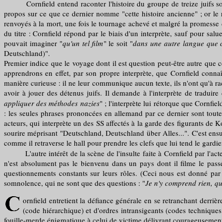
Cornfield entend raconter l'histoire du groupe de treize juifs sorti
propos sur ce que ce dernier nomme "cette histoire ancienne" ; or le 
renvoyés à la mort, une fois le tournage achevé et malgré la promesse 
du titre : Cornfield répond par le biais d'un interprète, sauf pour salue
pouvait imaginer "
qu'un tel film
" le soit "
dans une autre langue que c
Deutschland)".
Premier indice que le voyage dont il est question peut-être autre que
apprendrons en effet, par son propre interprète, que Cornfield conna
manière curieuse : il ne leur communique aucun texte, ils n'ont qu'à ra
avoir à jouer des détenus juifs. Il demande à l'interprète de traduir
appliquer des méthodes nazies
" ; l'interprète lui rétorque que Cornfi
: les seules phrases prononcées en allemand par ce dernier sont toute
acteurs, qui interprète un des SS affectés à la garde des figurants de Ko
sourire méprisant "Deutschland, Deutschland über Alles...". C'est ensui
comme il retraverse le hall pour prendre les clefs que lui tend le gardien,
L'autre intérêt de la scène de l'insulte faite à Cornfield par l'acteur 
n'est absolument pas le bienvenu dans un pays dont il filme le pass
questionnements constants sur leurs rôles. (Ceci nous est donné par
somnolence, qui ne sont que des questions : "
Je n'y comprend rien, qu
ornfield entretient la défiance générale en se retranchant derriè
(code hiérarchique) et d'ordres intransigeants (codes techniques 
fouille-merde énigmatique à celui de victime délivrant courageusemen