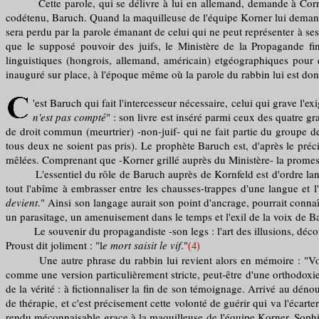
Cette parole, qui se délivre à lui en allemand, demande à Cornfiel
codétenu, Baruch. Quand la maquilleuse de l'équipe Korner lui demande s
sera perdu par la parole émanant de celui qui ne peut représenter à ses 
que le supposé pouvoir des juifs, le Ministère de la Propagande fin
linguistiques (hongrois, allemand, américain) etgéographiques pour q
inauguré sur place, à l'époque même où la parole du rabbin lui est d
'est Baruch qui fait l'intercesseur nécessaire, celui qui grave l
n'est pas compté
" : son livre est inséré parmi ceux des quatre 
de droit commun (meurtrier) -non-juif- qui ne fait partie du groupe d
tous deux ne soient pas pris). Le prophète Baruch est, d'après le préc
mêlées. Comprenant que -Korner grillé auprès du Ministère- la promesse 
L'essentiel du rôle de Baruch auprès de Kornfeld est d'ordre langagi
tout l'abîme à embrasser entre les chausses-trappes d'une langue et l'
devient
." Ainsi son langage aurait son point d'ancrage, pourrait connaî
un parasitage, un amenuisement dans le temps et l'exil de la voix de 
Le souvenir du propagandiste -son legs : l'art des illusions, découve
Proust dit joliment : "l
e mort saisit le vif
."
(4)
Une autre phrase du rabbin lui revient alors en mémoire : "Vous sa
comme une version particulièrement stricte, peut-être d'une orthodox
de la vérité : à fictionnaliser la fin de son témoignage. Arrivé au dén
de thérapie, et c'est précisement cette volonté de guérir qui va l'écar
rendu méconnaisable grace à la maquilleuse de l'équipe Korner, Sop