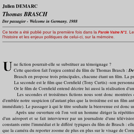
Julien DEMARC
Thomas BRASCH
Der passagier - Welcome in Germany. 1988
Ce texte a été publié pour la première fois dans la
. Le
Parole Vaine N°1
l'histoire et les enjeux politiques de celui-ci, sur la mémoire.
ne fiction pourrait-elle se substituer au témoignage ?
Cette question fait l'enjeu central du film de Thomas Brasch :
De
Brasch en propose trois principales, chacune étant un film. La premiè
La seconde est le film que Cornfield (Tony Curtis) -son personnage 
Or le film de Cornfield entend décrire lui aussi la réalisation d'un 
Les secondes et troisièmes fictions nous sont donc montrées de l'e
d'emblée notre suspicion (d'autant plus que la troisième est un film a
immédiate). Le passager à qui le titre souhaite la bienvenue est donc u
Après une ouverture où l'on voit un homme diriger la répétition d'une
d'un aéroport et se fait interviewer par un journaliste d'une télévis
constants entre l'immédiat et le différé typiques du film de Brasch : e
que la caméra du reporter zoome de plus en plus sur le visage de Cornfi