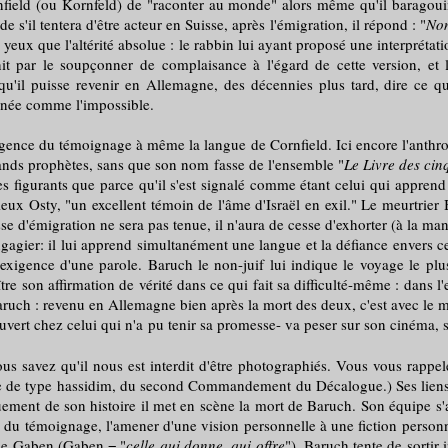
d (ou Kornfeld) de "raconter au monde" alors même qu'il baragouine 
'il tentera d'être acteur en Suisse, après l'émigration, il répond : "
Non
yeux que l'altérité absolue : le rabbin lui ayant proposé une interprétat
it par le soupçonner de complaisance à l'égard de cette version, et l
u'il puisse revenir en Allemagne, des décennies plus tard, dire ce qui
onnée comme l'impossible.
'exigence du témoignage à même la langue de Cornfield. Ici encore l'anthr
grands prophètes, sans que son nom fasse de l'ensemble "
Le Livre des ci
es figurants que parce qu'il s'est signalé comme étant celui qui appren
ieux Osty, "un excellent témoin de l'âme d'Israël en exil." Le meurtrier
d'émigration ne sera pas tenue, il n'aura de cesse d'exhorter (à la maniè
er: il lui apprend simultanément une langue et la défiance envers ce qu
exigence d'une parole. Baruch le non-juif lui indique le voyage le plus 
tre son affirmation de vérité dans ce qui fait sa difficulté-même : dans
Baruch : revenu en Allemagne bien après la mort des deux, c'est avec l
rt chez celui qui n'a pu tenir sa promesse- va peser sur son cinéma, s
vez qu'il nous est interdit d'être photographiés. Vous vous rappele
ie de type hassidim, du second Commandement du Décalogue.) Ses liens 
ouement de son histoire il met en scène la mort de Baruch. Son équipe s'
ter du témoignage, l'amener d'une vision personnelle à une fiction personn
hie Gaben (Gaben = "
celle qui donne, qui offre
"), Baruch tente de sortir 