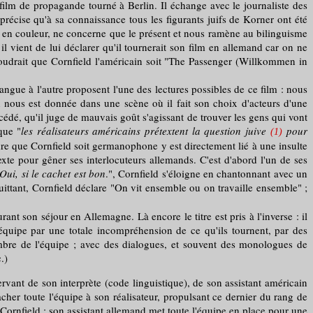
ilm de propagande tourné à Berlin. Il échange avec le journaliste des
récise qu'à sa connaissance tous les figurants juifs de Korner ont été
it en couleur, ne concerne que le présent et nous ramène au bilinguisme
 il vient de lui déclarer qu'il tournerait son film en allemand car on ne
 voudrait que Cornfield l'américain soit "The Passenger (Willkommen in
gue à l'autre proposent l'une des lectures possibles de ce film : nous
n nous est donnée dans une scène où il fait son choix d'acteurs d'une
cédé, qu'il juge de mauvais goût s'agissant de trouver les gens qui vont
que "
les réalisateurs américains prétextent la question juive
pour
(1)
endre que Cornfield soit germanophone y est directement lié à une insulte
xte pour gêner ses interlocuteurs allemands. C'est d'abord l'un de ses
Oui, si le cachet est bon
.", Cornfield s'éloigne en chantonnant avec un
quittant, Cornfield déclare "On vit ensemble ou on travaille ensemble" ;
ant son séjour en Allemagne. Là encore le titre est pris à l'inverse : il
équipe par une totale incompréhension de ce qu'ils tournent, par des
embre de l'équipe ; avec des dialogues, et souvent des monologues de
c.)
ervant de son interprète (code linguistique), de son assistant américain
acher toute l'équipe à son réalisateur, propulsant ce dernier du rang de
rnfield : son assistant allemand met toute l'équipe en place pour une