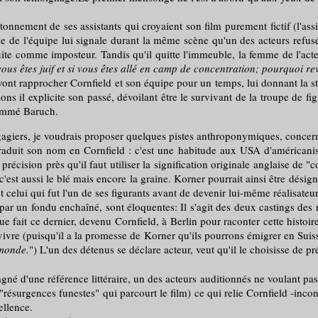
ment de ses assistants qui croyaient son film purement fictif (l'assist
 de l'équipe lui signale durant la même scène qu'un des acteurs refusés 
ite comme imposteur. Tandis qu'il quitte l'immeuble, la femme de l'acteu
 vous êtes juif et si vous êtes allé en camp de concentration; pourquoi r
nt rapprocher Cornfield et son équipe pour un temps, lui donnant la sta
s il explicite son passé, dévoilant être le survivant de la troupe de fig
nommé Baruch.
angagiers, je voudrais proposer quelques pistes anthroponymiques, conce
son nom en Cornfield : c'est une habitude aux USA d'américaniser l
précision près qu'il faut utiliser la signification originale anglaise de 
'est aussi le blé mais encore la graine. Korner pourrait ainsi être dési
et celui qui fut l'un de ses figurants avant de devenir lui-même réalisateur
 fondu enchaîné, sont éloquentes: Il s'agit des deux castings des réa
e fait ce dernier, devenu Cornfield, à Berlin pour raconter cette histoire
vre (puisqu'il a la promesse de Korner qu'ils pourrons émigrer en Suiss
 monde.
") L'un des détenus se déclare acteur, veut qu'il le choisisse de 
'une référence littéraire, un des acteurs auditionnés ne voulant pas s
surgences funestes" qui parcourt le film) ce qui relie Cornfield -incon
ellence.