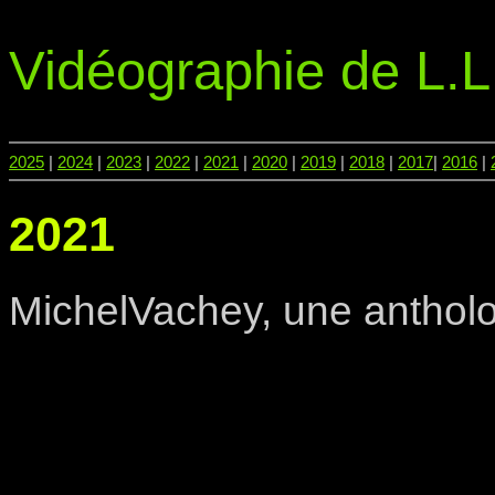
Vidéographie de L.L
2025
|
2024
|
2023
|
2022
|
2021
|
2020
|
2019
|
2018
|
2017
|
2016
|
2021
MichelVachey, une anthol