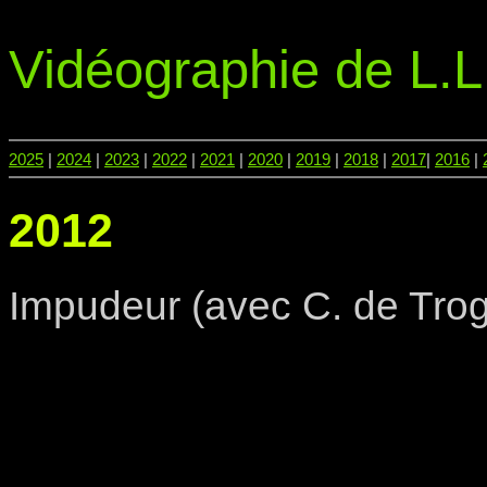
Vidéographie de L.L
2025
|
2024
|
2023
|
2022
|
2021
|
2020
|
2019
|
2018
|
2017
|
2016
|
2012
Impudeur (avec C. de Trog