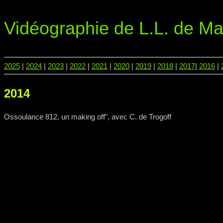
Vidéographie de L.L. de Ma
2025
|
2024
|
2023
|
2022
|
2021
|
2020
|
2019
|
2018
|
2017
|
2016
|
2014
Ossoulance 812, un making off", avec C. de Trogoff