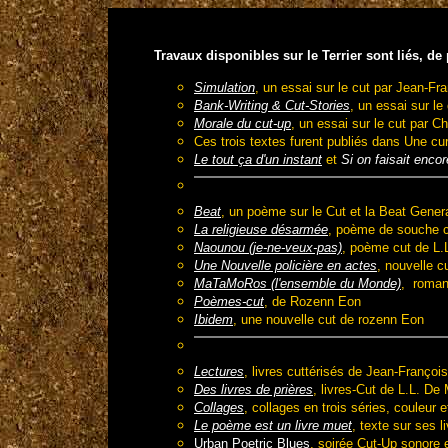
T
ravaux disponibles sur le Terrier sont liés, de
Simulation
, un essai sur le cut par Jean-F
Bank-Writing & Cut-Stories
, un essai sur le
Morale du cut-up
, un essai sur le cut par Ch
Ces trois textes furent publiés dans Une cu
Le tout ça d'un instant
et
Si on faisait enco
Beat
, un poème sur le Cut et la Beat Gener
La religieuse désarmée
, poème de souche c
Naounou (je-ne-veux-pas)
, poème cut de L.
Une Nouvelle policière en actes
, nouvelle c
MaTaMoRos (l'ensemble du Monde)
, roman
Poèmes-cut
, de Rozenn Eon
Ibidem
, une nouvelle cut de rozenn Eon
Lectures
, livres cuttérisés de Jean-Franço
Des livres de prières
, livres-Cut de L.L. De
Collages
, collages en trois séries, couleur 
Le poème est un livre muet
, texte sur ses 
Urban Poetric Blues
, soirée Cut-Up sonore 