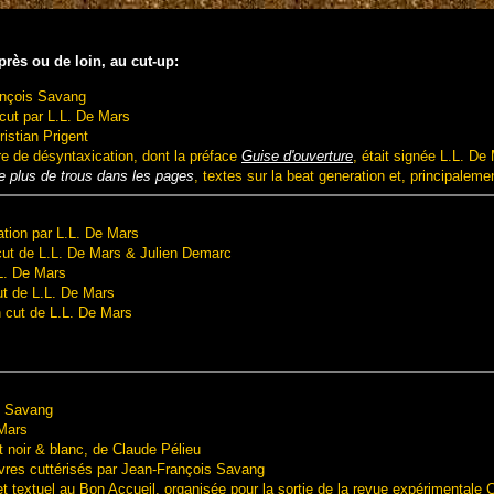
 près ou de loin, au cut-up:
rançois Savang
 cut par L.L. De Mars
ristian Prigent
re de désyntaxication, dont la préface
Guise d'ouverture
, était signée L.L. D
re plus de trous dans les pages
, textes sur la beat generation et, principalem
ation par L.L. De Mars
ut de L.L. De Mars & Julien Demarc
L. De Mars
ut de L.L. De Mars
 cut de L.L. De Mars
is Savang
 Mars
et noir & blanc, de Claude Pélieu
livres cuttérisés par Jean-François Savang
et textuel au Bon Accueil, organisée pour la sortie de la revue expérimentale 