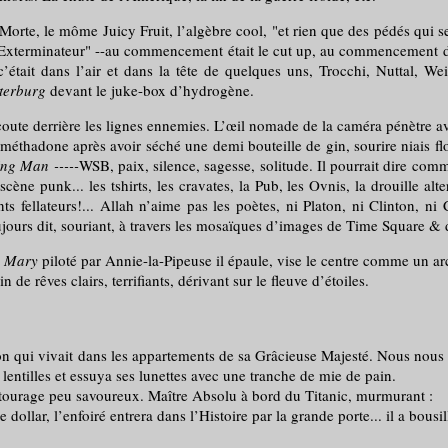
môme Juicy Fruit, l’algèbre cool, "et rien que des pédés qui se déch
Exterminateur" --au commencement était le cut up, au commencement de 
tait dans l’air et dans la tête de quelques uns, Trocchi, Nuttal, Weis
tterburg
devant le juke-box d’hydrogène.
 derrière les lignes ennemies. L’œil nomade de la caméra pénètre avec
adone après avoir séché une demi bouteille de gin, sourire niais flott
ng Man -----
WSB, paix, silence, sagesse, solitude. Il pourrait dire comm
scène punk... les tshirts, les cravates, la Pub, les Ovnis, la drouille alt
ents fellateurs!... Allah n’aime pas les poètes, ni Platon, ni Clinton, n
ujours dit, souriant, à travers les mosaïques d’images de Time Square & d
 Mary
piloté par Annie-la-Pipeuse il épaule, vise le centre comme un arc
rêves clairs, terrifiants, dérivant sur le fleuve d’étoiles.
i vivait dans les appartements de sa Grâcieuse Majesté. Nous nous ra
lentilles et essuya ses lunettes avec une tranche de mie de pain.
urage peu savoureux. Maître Absolu à bord du Titanic, murmurant :
ar, l’enfoiré entrera dans l’Histoire par la grande porte... il a bousill