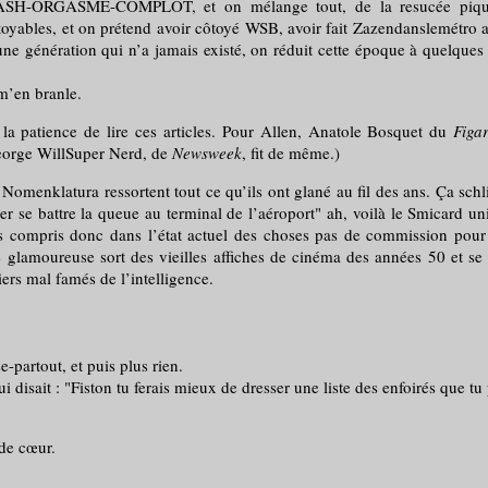
ASH-ORGASME-COMPLOT, et on mélange tout, de la resucée piquée 
itoyables, et on prétend avoir côtoyé WSB, avoir fait Zazendanslemétro a
une génération qui n’a jamais existé, on réduit cette époque à quelques
en branle.
ience de lire ces articles. Pour Allen, Anatole Bosquet du
Figa
George WillSuper Nerd, de
Newsweek
, fit de même.)
klatura ressortent tout ce qu’ils ont glané au fil des ans. Ça schlingu
er se battre la queue au terminal de l’aéroport" ah, voilà le Smicard univ
t pas compris donc dans l’état actuel des choses pas de commission po
e glamoureuse sort des vieilles affiches de cinéma des années 50 et se b
ers mal famés de l’intelligence.
partout, et puis plus rien.
t : "Fiston tu ferais mieux de dresser une liste des enfoirés que tu peu
de cœur.