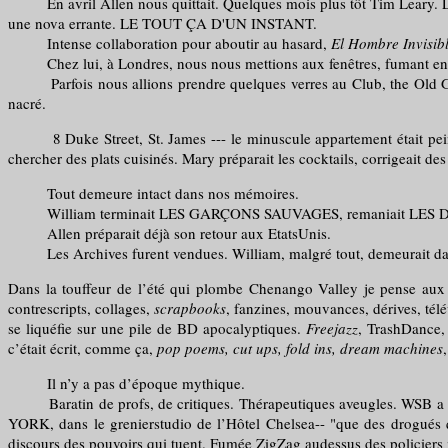
En avril Allen nous quittait. Quelques mois plus tôt Tim Leary. L
une nova errante. LE TOUT ÇA D'UN INSTANT.
Intense collaboration pour aboutir au hasard,
El Hombre Invisib
Chez lui, à Londres, nous nous mettions aux fenêtres, fumant en sile
Parfois nous allions prendre quelques verres au Club, the Old Gent
nacré.
8 Duke Street, St. James --- le minuscule appartement était peint en 
chercher des plats cuisinés. Mary préparait les cocktails, corrigeait des
Tout demeure intact dans nos mémoires.
William terminait LES GARÇONS SAUVAGES, remaniait LES D
Allen préparait déjà son retour aux EtatsUnis.
Les Archives furent vendues. William, malgré tout, demeurait dan
Dans la touffeur de l’été qui plombe Chenango Valley je pense aux dé
contrescripts, collages,
scrapbooks
, fanzines, mouvances, dérives, tél
se liquéfie sur une pile de BD apocalyptiques.
Freejazz
, TrashDance,
c’était écrit, comme ça,
pop poems, cut ups, fold ins, dream machines
Il n’y a pas d’époque mythique.
Baratin de profs, de critiques. Thérapeutiques aveugles. WSB a su p
YORK, dans le grenierstudio de l’Hôtel Chelsea-- "que des drogués qu
discours des pouvoirs qui tuent. Fumée ZigZag audessus des policiers mo