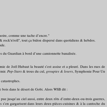
e noire, comme une tache d’encre."
 & rock'n'roll", tout ça bidon dispersé dans quotidiens & hebdos.
ude.
ges du Guardian à bord d’une camionnette banalisée.
 de Joël Hubaut la beauté s’est assise et a pleuré. Dans les rues de
émir.
Pop-Stars
& trous du cul,
groupies & losers
, Symphonie Pour Un
 catastrophes.
de bois dans le désert de Gobi. Alors WSB dit :
ue jusqu’au ciel aussi, entre deux rôts d’entre-deux-ou-trois guerres,
ils s’en gargarisent dans leurs deux-pièces-cuisines & à la cantoche du