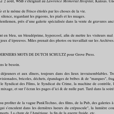
e 2 août, WSB s’éteignait au
Lawrence Memorial Hospital
, Kansas. Un
le
et le môme de Frisco étiolés par les choses de la vie.
nce, regardant les pigeons, les piafs et les nuages.
lemen, près d’une galerie spécialisée dans la vente de gravures anci
bleu, un bleudéprime, hypercool, afin de mettre les visiteurs mal à l’a
 jeux d’épreuves. Miles prenait des photos ou travaillait sur les Archives
ERNIERS MOTS DE DUTCH SCHULTZ pour Grove Press.
s le besoin.
jeuners et aux dîners, toujours dans des lieux invraisemblables. Trou
évisionados, bricoles, déchets, épandages de bribes & de "marques", fra
 le Syndicat des Films, le Syndicat du Crime, la machine de contrôle, 
, mixage, et sur l’écran les pages d’ici & de nulle part. Tard dans la soi
rofiter de la vague PunkTechno, des films, de la Pub, des galeries à l
i s’enculent dans les dernières lueurs du crépuscule", la lumière coup
rts. La chute de l’Amérique, la fin de la guerre froide, etc.