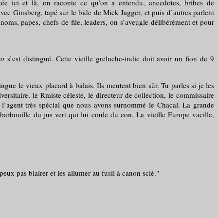
ici et là, on raconte ce qu’on a entendu, anecdotes, bribes de
vec Ginsberg, tapé sur le bide de Mick Jagger, et puis d’autres parlent
 noms, papes, chefs de file, leaders, on s’aveugle délibérément et pour
ro
s’est distingué. Cette vieille greluche-indic doit avoir un fion de 9
e le vieux placard à balais. Ils mentent bien sûr. Tu parles si je les
ersitaire, le Rmiste céleste, le directeur de collection, le commissaire
ur l’agent très spécial que nous avons surnommé le Chacal. La grande
arbouille du jus vert qui lui coule du con. La vieille Europe vacille,
x pas blairer et les allumer au fusil à canon scié."