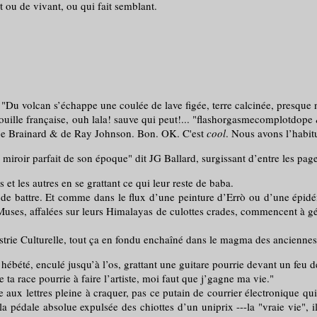
 ou de vivant, ou qui fait semblant.
 : "Du volcan s’échappe une coulée de lave figée, terre calcinée, presqu
rtouille française, ouh lala! sauve qui peut!... "flashorgasmecomplotdope
e Joe Brainard & de Ray Johnson. Bon. OK. C'est
cool
. Nous avons l’habit
miroir parfait de son époque" dit JG Ballard, surgissant d’entre les pa
les autres en se grattant ce qui leur reste de baba.
attre. Et comme dans le flux d’une peinture d’Errò ou d’une épidémie
 Muses, affalées sur leurs Himalayas de culottes crades, commencent à g
rie Culturelle, tout ça en fondu enchaîné dans le magma des anciennes
, hébété, enculé jusqu’à l’os, grattant une guitare pourrie devant un feu 
ace pourrie à faire l’artiste, moi faut que j’gagne ma vie."
 lettres pleine à craquer, pas ce putain de courrier électronique qui p
a pédale absolue expulsée des chiottes d’un uniprix ---la "vraie vie", 