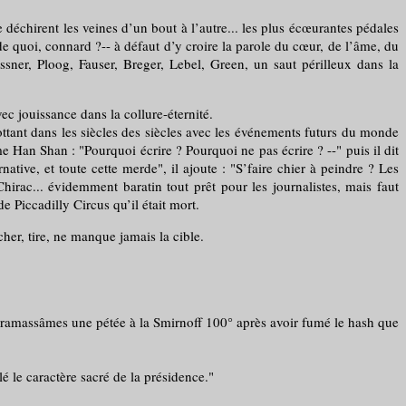
irent les veines d’un bout à l’autre... les plus écœurantes pédales
quoi, connard ?-- à défaut d’y croire la parole du cœur, de l’âme, du
sner, Ploog, Fauser, Breger, Lebel, Green, un saut périlleux dans la
 jouissance dans la collure-éternité.
ant dans les siècles des siècles avec les événements futurs du monde
e Han Shan : "Pourquoi écrire ? Pourquoi ne pas écrire ? --" puis il dit
ernative, et toute cette merde", il ajoute : "S’faire chier à peindre ? Les
i Chirac... évidemment baratin tout prêt pour les journalistes, mais faut
e Piccadilly Circus qu’il était mort.
her, tire, ne manque jamais la cible.
massâmes une pétée à la Smirnoff 100° après avoir fumé le hash que
é le caractère sacré de la présidence."