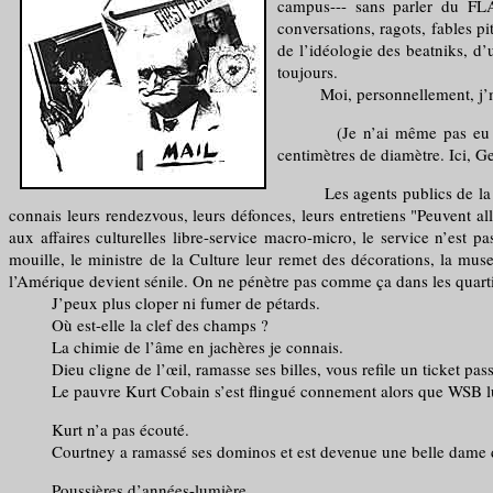
campus--- sans parler du FL
conversations, ragots, fables p
de l’idéologie des beatniks, d’
toujours.
Moi, personnellement, j’m’
(Je n’ai même pas eu la pat
centimètres de diamètre. Ici, 
Les agents publics de la Nomen
connais leurs rendezvous, leurs défonces, leurs entretiens "Peuvent all
aux affaires culturelles libre-service macro-micro, le service n’es
mouille, le ministre de la Culture leur remet des décorations, la mus
l’Amérique devient sénile. On ne pénètre pas comme ça dans les quarti
J’peux plus cloper ni fumer de pétards.
Où est-elle la clef des champs ?
La chimie de l’âme en jachères je connais.
Dieu cligne de l’œil, ramasse ses billes, vous refile un ticket passe-
Le pauvre Kurt Cobain s’est flingué connement alors que WSB lui disai
Kurt n’a pas écouté.
Courtney a ramassé ses dominos et est devenue une belle dame 
Poussières d’années-lumière.