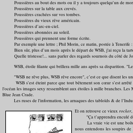
Poussières au bout des mots ou il y a toujours quelqu’un de mort
Poussières sur la table aux crevés.
Poussières crachées sur vos tombes.
Poussières du vieux rêve américain.
Poussières d’arc-en-ciel.
Poussières abonnées au soleil.
Poussières qui prennent une forme écrite.
Par exemple une lettre ; Phil Morin, ce matin, postée à Tenerife
Bien sûr, plus d’un mois après le départ de WSB, j'ai reçu la ta
Quelle tristesse!... sans parler des regards sournois du côté d
WSB, étoile filante qui brillera mille ans après sa disparition. "Le 
"WSB ne rêve plus, WSB rêve encore", c’est ce que disent les uns et 
WSB s’est éteint parce que tout bêtement son cœur s’est arrêté de b
l'océan les images sexy ressemblent aux étoiles à mille branches. Les
Blue Jean Crade.
Les ruses de l'information, les arnaques des tabloïds & de l’Indust
Et on retrouve ce vieux
rocker
"Ça t’apprendra enculé de ta r
La vraie vie est une boîte aux
nous entendons les soupirs de l