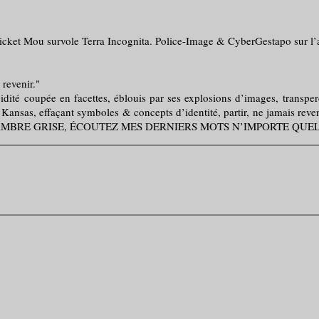
et Mou survole Terra Incognita. Police-Image & CyberGestapo sur l’av
revenir."
é coupée en facettes, éblouis par ses explosions d’images, transperc
u Kansas, effaçant symboles & concepts d’identité, partir, ne jamais reve
LA CHAMBRE GRISE, ÉCOUTEZ MES DERNIERS MOTS N’IMPORTE QUEL 