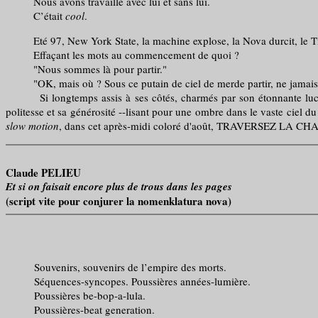
Nous avons travaillé avec lui et sans lui.
C’était
cool
.
Eté 97, New York State, la machine explose, la Nova durcit, le Tick
Effaçant les mots au commencement de quoi ?
"Nous sommes là pour partir."
"OK, mais où ? Sous ce putain de ciel de merde partir, ne jamais 
Si longtemps assis à ses côtés, charmés par son étonnante lucidit
politesse et sa générosité --lisant pour une ombre dans le vaste ciel d
slow motion
, dans cet après-midi coloré d'août, TRAVERSEZ 
Claude PELIEU
Et si on faisait encore plus de trous dans les pages
(script vite pour conjurer la nomenklatura nova)
Souvenirs, souvenirs de l’empire des morts.
Séquences-syncopes. Poussières années-lumière.
Poussières be-bop-a-lula.
Poussières-beat generation.