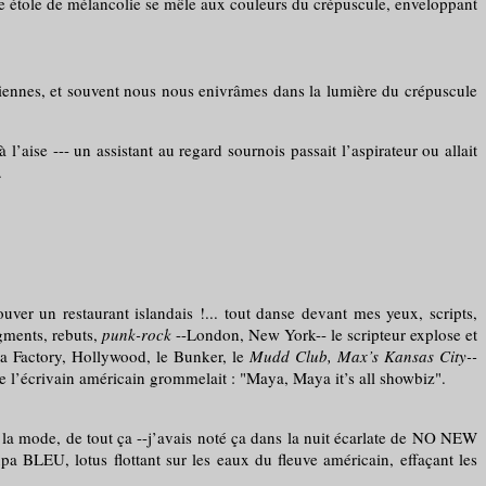
e étole de mélancolie se mêle aux couleurs du crépuscule, enveloppant
ennes, et souvent nous nous enivrâmes dans la lumière du crépuscule
ise --- un assistant au regard sournois passait l’aspirateur ou allait
.
ver un restaurant islandais !... tout danse devant mes yeux, scripts,
gments, rebuts,
punk-rock
--London, New York-- le scripteur explose et
la Factory, Hollywood, le Bunker, le
Mudd Club, Max’s Kansas City--
rée l’écrivain américain grommelait : "Maya, Maya it’s all showbiz".
a mode, de tout ça --j’avais noté ça dans la nuit écarlate de NO NEW
a BLEU, lotus flottant sur les eaux du fleuve américain, effaçant les