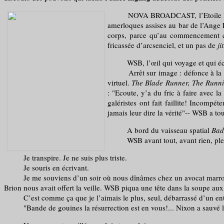
NOVA BROADCAST, l’Etoile Morte, le 
amerloques assises au bar de l’Ange 
corps, parce qu’au commencement c’é
fricassée d’arcsenciel, et un pas de
ji
WSB, l’œil qui voyage et qui écoute
Arrêt sur image : défonce à la méth
virtuel.
The Blade Runner, The Runni
: "Ecoute, y’a du fric à faire avec la 
galéristes ont fait faillite! Incompét
jamais leur dire la vérité"-- WSB a to
A bord du vaisseau spatial
Bad
WSB avant tout, avant rien, plein de 
Je transpire. Je ne suis plus triste.
Je souris en écrivant.
Je me souviens d’un soir où nous dînâmes chez un avocat marron qu
Brion nous avait offert la veille. WSB piqua une tête dans la soupe aux 
C’est comme ça que je l’aimais le plus, seul, débarrassé d’un ento
"Bande de gouines la résurrection est en vous!... Nixon a sauvé le doll