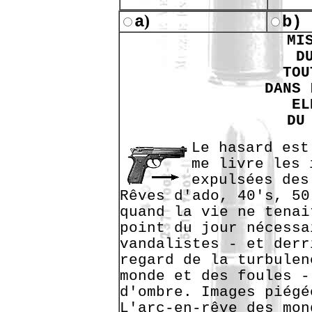
)
a
b)
MI
D
TOU
DANS 
EL
DU
Le hasard est
me livre les 
expulsées des
Rêves d'ado, 40's, 50
quand la vie ne tenai
point du jour nécessa
vandalistes - et derr
regard de la turbulen
monde et des foules -
d'ombre. Images piégé
L'arc-en-rêve des mon