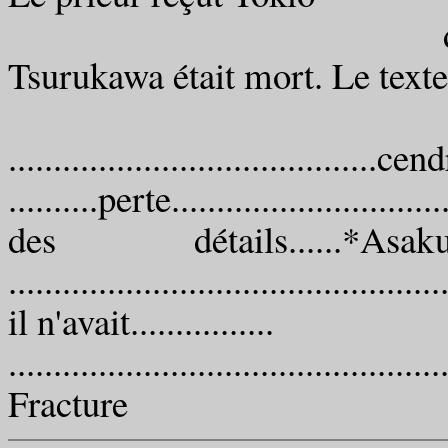
dont il révéla à
Tsurukawa était mort. Le texte
La dé
.......................
..........perte...........................
des détails......*A
..............................................
il n'avait................
................................................
Fracture