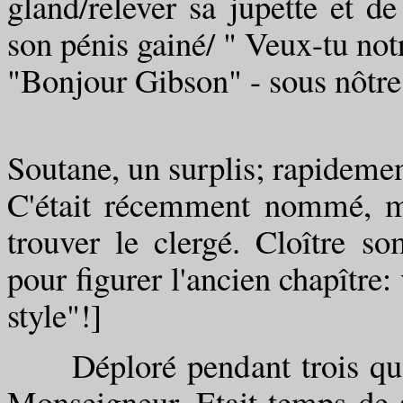
gland/relever sa jupette et de
son pénis gainé/ " Veux-tu not
"Bonjour Gibson" - sous nôtre 
Soutane, un surplis; rapideme
C'était récemment nommé, mo
trouver le clergé. Cloître s
pour figurer l'ancien chapître:
style"!]
Déploré pendant trois quart
Monseigneur. Etait temps de s