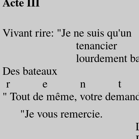
Acte III
Vivant rire: "Je ne suis qu'un
tenancier
lourdement bagué 
Des bateaux
r e n t
" Tout de même, votre demande,
"Je vous remercie.
LA POSI
DANS LE 