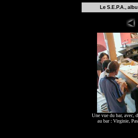
Le S.E.P.A., alb
Une vue du bar, avec, d
au bar : Virginie, Pa