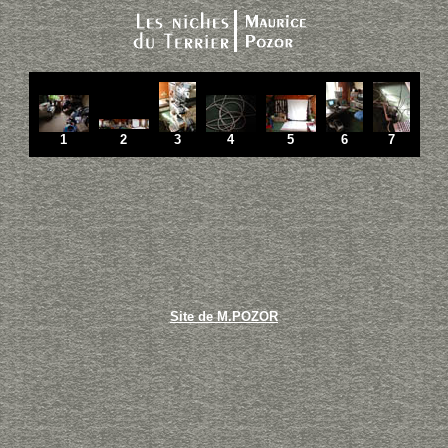
1
2
3
4
5
6
7
Site de M.POZOR