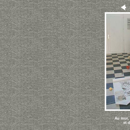
Au mur, 
et 