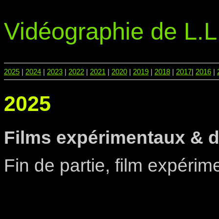
Vidéographie de L.L
2025
|
2024
|
2023
|
2022
|
2021
|
2020
|
2019
|
2018
|
2017
|
2016
|
2025
Films expérimentaux & 
Fin de partie, film expérim