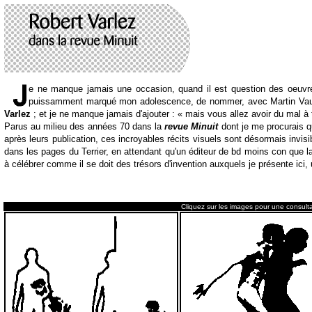
e ne manque jamais une occasion, quand il est question des oeuvre
puissamment marqué mon adolescence, de nommer, avec Martin Vaug
Varlez
; et je ne manque jamais d'ajouter : « mais vous allez avoir du mal à
Parus au milieu des années 70 dans la
revue Minuit
dont je me procurais q
après leurs publication, ces incroyables récits visuels sont désormais invis
dans les pages du Terrier, en attendant qu'un éditeur de bd moins con que 
à célébrer comme il se doit des trésors d'invention auxquels je présente ici,
Cliquez sur les images pour une consulta