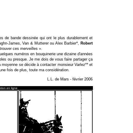
s de bande dessinée qui ont le plus durablement et
hn-James, Van & Mutterer ou Alex Barbier*,
Robert
 trouver ces merveilles ».
uelques numéros en bouquinerie une dizaine d'années
ibles ou presque. Je me dois de vous faire partager ça
la moyenne se décide à contacter monsieur Varlez** et
 une fois de plus, toute ma considération.
L.L. de Mars - février 2006
tion en ligne