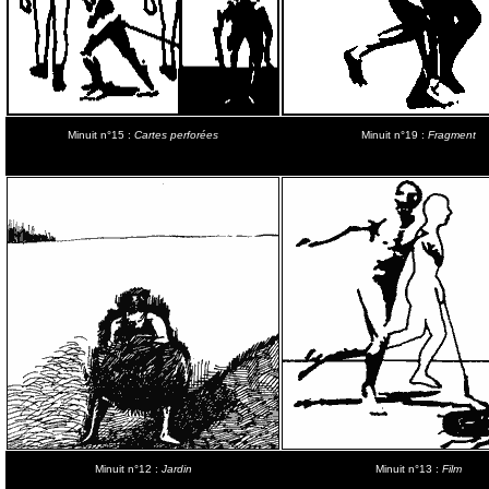
Minuit n°15 :
Cartes perforées
Minuit n°19 :
Fragment
Minuit n°12 :
Jardin
Minuit n°13 :
Film