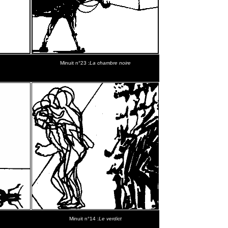
Minuit n°23 :
La chambre noire
Minuit n°14 :
Le verdict