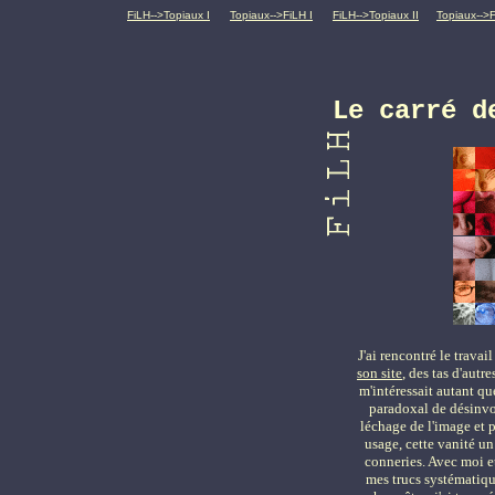
FiLH-->Topiaux I
Topiaux-->FiLH I
FiLH-->Topiaux II
Topiaux-->F
Le carré d
J'ai rencontré le travai
son site
, des tas d'autr
m'intéressait autant q
paradoxal de désinvol
léchage de l'image et 
usage, cette vanité un
conneries. Avec moi 
mes trucs systématique