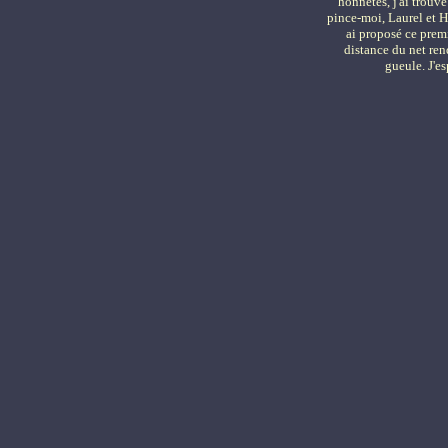
honnêtes, j'ai trouvé
pince-moi, Laurel et H
ai proposé ce prem
distance du net ren
gueule. J'es