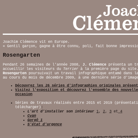
Joachim Clémence vit en Europe.
« Gentil garçon, gagne à être connu, poli, fait bonne impressi
Rosengarten
Pendant 26 semaines de l'année 2008,
J. Clémence
présenta un tr
accueillir les visiteurs du
Terrier
à la première page du site
Rosengarten
poursuivait un travail infographique entamé dans 
au cours du mois de décembre 2009, à une dernière série d'imag
Découvrez les 26 séries d'infographies originales présent
Visitez l'exposition et découvrez l'ensemble des nouvell
occasion
Séries de travaux réalisés entre 2015 et 2019 (présentati
télécharger)
:
L'art d'installer son intérieur
1
,
2
,
3
et
4
Cyan
Gorgô 1
S'état d'urgence