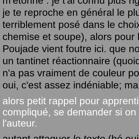
m'étonne : je t'ai connu plus r
je te reproche en général le pl
terriblement posé dans le choix
chemise et soupe), alors pour
Poujade vient foutre ici. que no
un tantinet réactionnaire (quoiq
n'a pas vraiment de couleur pol
oui, c'est assez indéniable; ma
alors petit rappel pour apprent
compliqué, se demander si on 
l'auteur.
autant attaquer
le texte
(hé oui