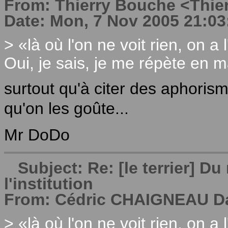
From: Thierry Bouche <Thierr
Date: Mon, 7 Nov 2005 21:03
> «là où l'on ne voit rien, on a l
Oui, je sais, je me répète en ma
surtout qu'à citer des aphorisme
qu'on les goûte...
Mr DoDo
Subject: Re: [le terrier] 
l'institution
From: Cédric CHAIGNEAU Dat
> «là où l'on ne voit rien, on a l