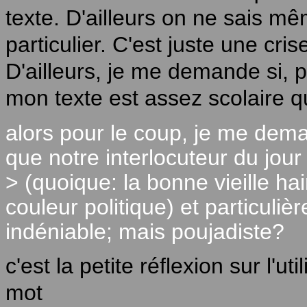
texte. D'ailleurs on ne sais m
particulier. C'est juste une cris
D'ailleurs, je me demande si, 
mon texte est assez scolaire q
alors pour le coup, je me dema
que notre interlocuteur du jour 
> (quoique: la bonne vieille hai
couleur politique) et particuli
indéniable; mais poujadiste?
c'est la petite réflexion sur l'uti
mot