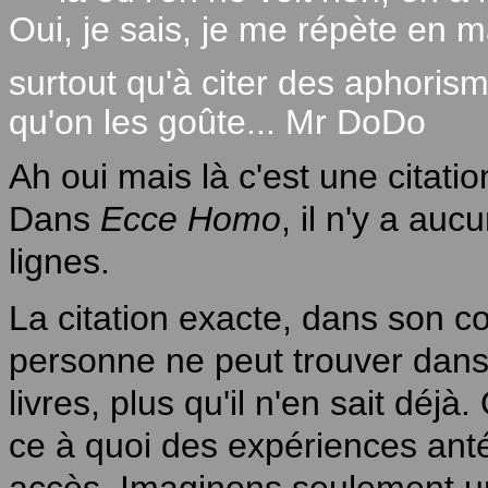
Oui, je sais, je me répète en ma
surtout qu'à citer des aphorisme
qu'on les goûte... Mr DoDo
Ah oui mais là c'est une citat
Dans
Ecce Homo
, il n'y a a
lignes.
La citation exacte, dans son co
personne ne peut trouver dans
livres, plus qu'il n'en sait dé
ce à quoi des expériences ant