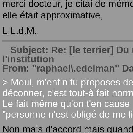
merci docteur, je citai de mémo
elle était approximative,
L.L.d.M.
Subject: Re: [le terrier] 
l'institution
From: "raphael\.edelman" Da
> Moui, m'enfin tu proposes de
déconner, c'est tout-à fait norm
Le fait même qu'on t'en cause n
"personne n'est obligé de me li
Non mais d'accord mais quand 