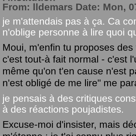
From: lldemars Date: Mon, 0
je m'attendais pas à ça. Ca c
n'oblige personne à lire quoi qu
Moui, m'enfin tu proposes des 
c'est tout-à fait normal - c'est 
même qu'on t'en cause n'est pa
n'est obligé de me lire" me para
je pensais à des critiques cons
à des réactions poujadistes.
Excuse-moi d'insister, mais dé