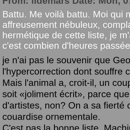
From: lldemars Date: Mon, 0
Battu. Me voilà battu. Moi qui
affreusement nébuleux, compl
hermétique de cette liste, je m
c'est combien d'heures passé
je n'ai pas le souvenir que G
l'hypercorrection dont souffre
Mais l'animal a, croit-il, un cou
soit «joliment écrit», parce que 
d'artistes, non? On a sa fierté d
couardise ornementale.
C'est pas la bonne liste, Machi