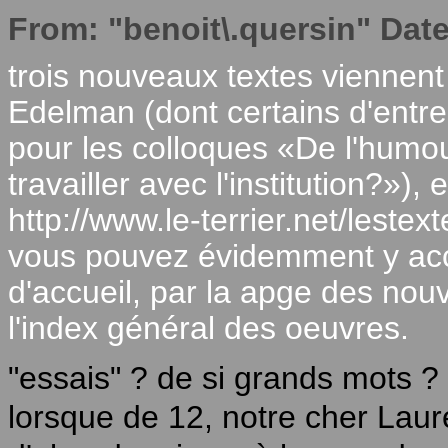
From: "benoit\.quersin" Dat
trois nouveaux textes viennent
Edelman (dont certains d'entre
pour les colloques «De l'humour 
travailler avec l'institution?»), 
http://www.le-terrier.net/leste
vous pouvez évidemment y acc
d'accueil, par la apge des nouv
l'index général des oeuvres.
"essais" ? de si grands mots ?
lorsque de 12, notre cher Laur