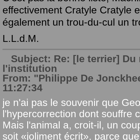
effectivement Cratyle Cratyle et
également un trou-du-cul un tr
L.L.d.M.
Subject: Re: [le terrier] 
l'institution
From: "Philippe De Jonckhe
11:27:34
je n'ai pas le souvenir que G
l'hypercorrection dont souffre
Mais l'animal a, croit-il, un cou
soit «joliment écrit», parce que 