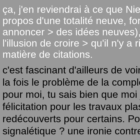
ça, j'en reviendrai à ce que N
propos d'une totalité neuve, fo
annoncer > des idées neuves), «
l'illusion de croire > qu'il n'y a
matière de citations.
c'est fascinant d'ailleurs de vo
la fois le problème de la comple
pour moi, tu sais bien que moi 
félicitation pour les travaux pl
redécouverts pour certains. P
signalétique ? une ironie cont