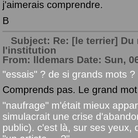
j'aimerais comprendre.
B
Subject: Re: [le terrier] 
l'institution
From: lldemars Date: Sun, 0
"essais" ? de si grands mots ?
Comprends pas. Le grand mot, 
"naufrage" m'était mieux appar
simulacrait une crise d'abando
public). c'est là, sur ses yeux, 