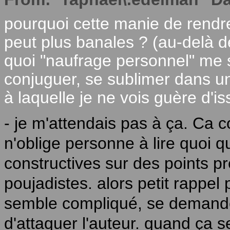
pourquoi cette manie de rendr
peut plus banales ? (au-delà de
quoi "naufrage personnel" me s
conjuguer, se sublimer dans u
à laquelle je ne vois guère d'i
- je m'attendais pas à ça. Ca
n'oblige personne à lire quoi qu
constructives sur des points pr
poujadistes. alors petit rappel
semble compliqué, se demande
d'attaquer l'auteur. quand ça