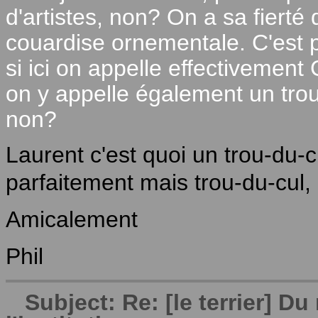
d'artistes, non? On a sa fierté d
couardise ornementale. C'est p
si ici on appelle effectivement C
on y appelle également un trou
non?
Laurent c'est quoi un trou-du-cu
parfaitement mais trou-du-cul, 
Amicalement
Phil
Subject: Re: [le terrier] 