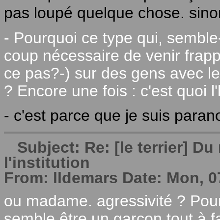
pas loupé quelque chose. sin
- Pourquoi ce type qui, semble-t-
coup nécessaire de venir frappe
ce pas?-) sur des gens avec le
? Encore une fois : c'est quoi l'
- c'est parce que je suis para
Subject: Re: [le terrier] 
l'institution
From: lldemars Date: Mon, 0
ou madame. agressivité ? Pour
semble être un garçon tout à fa