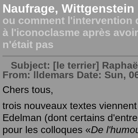
Naufrage, Wittgenstein e
ou comment l'intervention 
à l'iconoclasme après avoir
n'était pas
Subject: [le terrier] Rapha
From: lldemars Date: Sun, 0
Chers tous,
trois nouveaux textes viennent
Edelman (dont certains d'entre
pour les colloques «
De l'humou