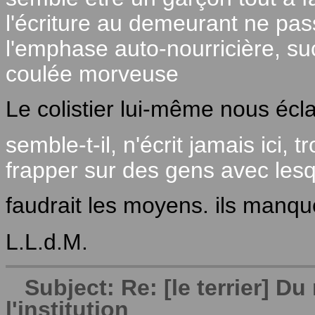
l'écriture au demeurant ne pass
l'emphase auto-nourricière, su
coulée morveuse
Le colistier lui-même nous écl
semble-t-il, n'écrit jamais ici,
frapper sur des gens avec lesqu
faudrait les moyens. ils manq
L.L.d.M.
Subject: Re: [le terrier] 
l'institution