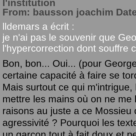
l'institution
From: bausson joachim Date
lldemars a écrit :
je n'ai pas le souvenir que G
l'hypercorrection dont souffre
Bon, bon... Oui... (pour Georg
certaine capacité à faire se tor
Mais surtout ce qui m'intrigue, 
mettre les mains où on ne me l
raisons au juste a ce Mossieu d
agressivité ? Pourquoi les tex
un garçon tout à fait doux et pe