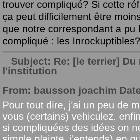
trouver compliqué? Si cette réf
ça peut difficilement être moi
que notre correspondant a pu l
compliqué : les Inrockuptible
Subject: Re: [le terrier] 
l'institution
From: bausson joachim Date
Pour tout dire, j'ai un peu de 
vous (certains) vehiculez. enfi
si compliquées des idées on ne
simple plainte, j'entends) en 