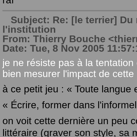
raf
Subject: Re: [le terrier] 
l'institution
From: Thierry Bouche <thierry
Date: Tue, 8 Nov 2005 11:57:
je ne résiste pas à la tentation
bien mesurer l'impact de cette 
à ce petit jeu : « Toute langue 
« Écrire, former dans l'informe
on voit cette dernière un peu c
littéraire (graver son style, s