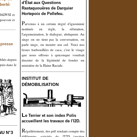
d'
É
tat aux
Q
uestions
berté:
Rastaquouères de Darquier
Hortepoix de Pellefeu.
i DADVSI et
 pouvoir et
P
arvenus à un certain degré d'ignominie
instituée en règle, la réfutation,
l'argumentation, le dialogue, abdiquent. Au
singe on ne tient pas la conversation, on
 presse
parle singe, on montre son cul. Voici nos
fesses barbouillées de caca, c'est le visage
que nous offrons à quiconque voudrait
bliés depuis
discuter de la légitimité de fonder un
uis dans le
ministère de la Haine Raciale.
INSTITUT DE
DÉMOBILISATION
L
e Terrier et son index Polis
accueillent les travaux de l'I2D.
R
égulièrement, des pdf rendant compte des
NU N°3
différentes activités de l'I2D (section