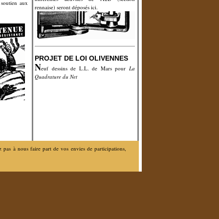
 soutien aux
rennaise) seront déposés ici.
PROJET DE LOI OLIVENNES
N
euf dessins de L.L. de Mars pour
La
Quadrature du Net
pas à nous faire part de vos envies de participations,