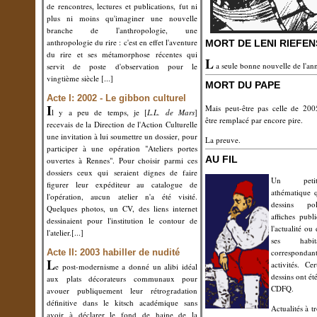
de rencontres, lectures et publications, fut ni
plus ni moins qu'imaginer une nouvelle
branche de l'anthropologie, une
anthropologie du rire : c'est en effet l'aventure
MORT DE LENI RIEFE
du rire et ses métamorphose récentes qui
L
a seule bonne nouvelle de l'an
servit de poste d'observation pour le
vingtième siècle
[...]
MORT DU PAPE
Acte I: 2002 - Le gibbon culturel
I
Mais peut-être pas celle de 2005
l y a peu de temps, je [
L.L. de Mars
]
être remplacé par encore pire.
recevais de la Direction de l'Action Culturelle
une invitation à lui soumettre un dossier, pour
La preuve.
participer à une opération "Ateliers portes
AU FIL
ouvertes à Rennes". Pour choisir parmi ces
dossiers ceux qui seraient dignes de faire
Un peti
figurer leur expéditeur au catalogue de
athématique 
l'opération, aucun atelier n'a été visité.
dessins po
Quelques photos, un CV, des liens internet
affiches publ
dessinaient pour l'institution le contour de
l'actualité ou
l'atelier.
[...]
ses habit
Acte II: 2003
habiller de nudité
correspondan
L
activités.
Cer
e post-modernisme a donné un alibi idéal
dessins ont ét
aux plats décorateurs communaux pour
CDFQ.
avouer publiquement leur rétrogradation
définitive dans le kitsch académique sans
Actualités à t
avoir à déclarer le fond de haine de la