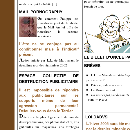
pour mémoire, on ne pourra pas 
modernité qui les habite
[...]
foutait de tout.
MAIL PORNOGRAPHY
o
u comment Philippe de
Jonckheere jouit de la liberté
que le Mail Art lui offre de
ridiculiser la censure
américaine
L'être ne se conjuge pas au
conditionnel mais à l'indicatif
présent
LE BILLET D'ONCLE P
A
ction initiée par L.L. de Mars avant le
deuxième tour des législatives 2002
BRÈVES
L.L. de Mars dans
Libé-chez-
ESPACE COLLECTIF DE
petit correctif
DESTRUCTION PUBLICITAIRE
Printemps des coucous
Le Monde se fout
Il est impossible de répondre
Un procès fait par des morts 
aux publicitaires sur les
: l'affaire Placid
supports même de leur
agression permanente?
Défoulez- vous dans le Terrier.
D
étériorez le plus légalement du monde
LOI DADVSI
des reproductions, des photos d'affiches, vos
L
'hiver 2005 aura été m
gribouillis sur magazines, vos torchages
par le dernier minable 