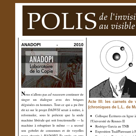
ANADOPI - 2010
N
ous n'allons pas
ad nauseam
continuer de
singer un dialogue avec des briques
Acte III: les carnets de
déguisées en hommes. Tout ce qui a pu être
(chroniques de L.L. de M
dit ici sur le projet
DADVSI
serait à redire, à
reformuler, sous le prétexte que la seule
Colloque Écritures en ligne à
machine libérale qui soit fonctionnelle — la
l'Université de Rennes II
machine à rebaptiser le même — a secoué
Rodrigo Garcia au TNB
son gobelet de consonnes et de voyelles
Exposition Tual/Paressant à 
pour aboutir à
HADOPI
? Et après, ce sera