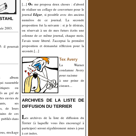
o
[...]
n me proposa deux choses : d'abord
de réaliser un collage de couverture pour le
journal
Edgar
, si possible avec des anciens
NSTAHL
numéros de ce journal. La seconde
proposition fut la suivante : si je le désirais,
née 2003.
on réservait à un de mes futurs écrits une
colonne de ce même journal, chaque mois.
J'avais toute liberté. J'acceptai la première
proposition et demandai réflexion pour la
: il pourrait
seconde.[...]
Tex Avery
La Warner
condamne Avery
pour racisme
t album
à une peine de
qui rassemble
ciseaux...
litiques ou
iés au gré de
 des envies de
ARCHIVES DE LA LISTE DE
ants, ses
DIFFUSION DU TERRIER
ts, de leurs
tains de ces
L
es archives de la liste de diffusion du
é publiés dans
Terrier (à laquelle vous êtes encouragé à
participer) seront régulièrement mises à jour
rous, stockage
à cet index.