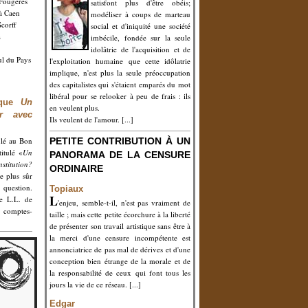
 Fougères
satisfont plus d'être obéis;
 à Caen
modéliser à coups de marteau
Scorff
social et d'iniquité une société
à
imbécile, fondée sur la seule
idolâtrie de l'acquisition et de
ul du Pays
l'exploitation humaine que cette idôlatrie
implique, n'est plus la seule préoccupation
des capitalistes qui s'étaient emparés du mot
libéral pour se relooker à peu de frais : ils
oque
Un
en veulent plus.
ler avec
Ils veulent de l'amour. [...]
ulé au Bon
PETITE CONTRIBUTION À UN
itulé «
Un
PANORAMA DE LA CENSURE
nstitution?
ORDINAIRE
e plus sûr
 question.
Topiaux
L
e L.L. de
'enjeu, semble-t-il, n'est pas vraiment de
 comptes-
taille ; mais cette petite écorchure à la liberté
de présenter son travail artistique sans être à
la merci d'une censure incompétente est
annonciatrice de pas mal de dérives et d'une
conception bien étrange de la morale et de
la responsabilité de ceux qui font tous les
jours la vie de ce réseau. [...]
Edgar