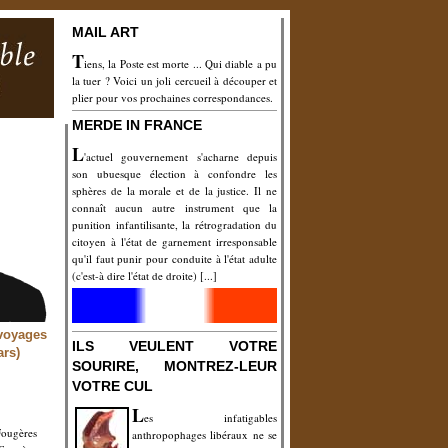
MAIL ART
T
iens, la Poste est morte ... Qui diable a pu
la tuer ?
Voici un joli cercueil à découper et
plier pour vos prochaines correspondances.
MERDE IN FRANCE
L
'actuel gouvernement s'acharne depuis
son ubuesque élection à confondre les
sphères de la morale et de la justice. Il ne
connaît aucun autre instrument que la
punition infantilisante, la rétrogradation du
citoyen à l'état de garnement irresponsable
qu'il faut punir pour conduite à l'état adulte
(c'est-à dire l'état de droite) [...]
 voyages
ILS VEULENT VOTRE
ars)
SOURIRE, MONTREZ-LEUR
VOTRE CUL
L
es infatigables
Fougères
anthropophages libéraux ne se