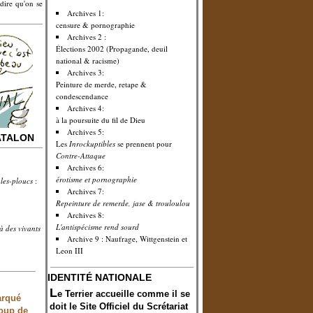
dire qu'on se
Archives 1:
censure & pornographie
Archives 2 :
Élections 2002 (Propagande, deuil
national & racisme)
Archives 3:
Peinture de merde, retape &
condescendance
Archives 4:
à la poursuite du fil de Dieu
Archives 5:
ATALON
Les
Inrockuptibles
se prennent pour
Contre-Attaque
Archives 6:
érotisme et pornographie
les-ploucs
:
Archives 7:
Repeinture de remerde, jase & trouloulou
Archives 8:
L'antispécisme rend sourd
à des vivants
Archive 9 : Naufrage, Wittgenstein et
Leon III
IDENTITÉ NATIONALE
L
e Terrier accueille comme il se
arqué
doit le
S
ite
O
fficiel du
S
crétariat
coup de