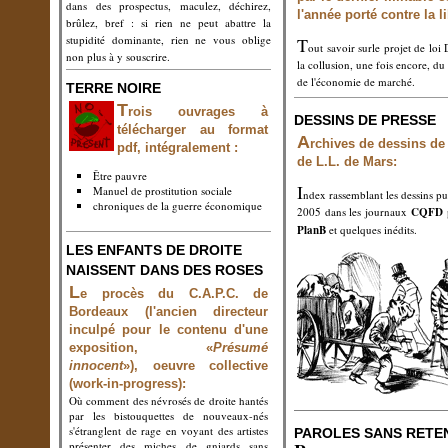
dans des prospectus, maculez, déchirez,
l'année porté contre la li
brûlez, bref : si rien ne peut abattre la
stupidité dominante, rien ne vous oblige
T
out savoir surle projet de lo
non plus à y souscrire.
la collusion, une fois encore, du
de l'économie de marché.
TERRE NOIRE
T
rois ouvrages à
DESSINS DE PRESSE
télécharger au format
A
rchives de dessins de
pdf, intégralement :
de L.L. de Mars:
Être pauvre
I
Manuel de prostitution sociale
ndex rassemblant les dessins pu
chroniques de la guerre économique
2005 dans les journaux
CQFD
p
PlanB
et quelques inédits.
LES ENFANTS DE DROITE
NAISSENT DANS DES ROSES
L
e procès du C.A.P.C. de
Bordeaux (l'ancien directeur
inculpé pour le contenu d'une
exposition, «
Présumé
innocent
»), oeuvre collective
(work-in-progress):
Où comment des névrosés de droite hantés
par les bistouquettes de nouveaux-nés
s'étranglent de rage en voyant des artistes
PAROLES SANS RETE
présenter des miches de gniards sans