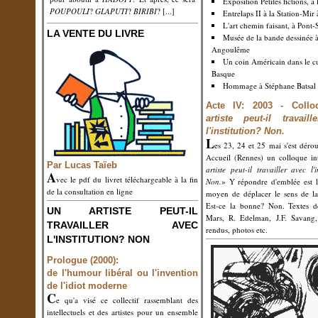
Exposition Petites fictions, à
POUPOULI
?
GLAPUTI
?
BIRIBI
?
[...]
Entrelaps II à la Station-Mir
L'art chemin faisant, à Pont-
LA VENTE DU LIVRE
Musée de la bande dessinée 
Angoulême
Un coin Américain dans le c
Basque
Hommage à Stéphane Batsal
Acte IV: 2003 - Coll
artiste peut-il travail
l'institution? Non.
L
es 23, 24 et 25 mai s'est déro
Accueil (Rennes) un colloque int
Par Lucas Taïeb
artiste peut-il travailler avec l'i
A
vec le pdf du livret téléchargeable à la fin
Non.
» Y répondre d'emblée est l
de la consultation en ligne
moyen de déplacer le sens de la
Est-ce la bonne? Non. Textes d
UN ARTISTE PEUT-IL
Mars, R. Edelman, J.F. Savang,
TRAVAILLER AVEC
rendus, photos etc.
L'INSTITUTION? NON
Prologue (2000):
de l'humour libéral ou l'invention
de l'idiot moderne
C
e qu'a visé ce collectif rassemblant des
intellectuels et des artistes pour un ensemble