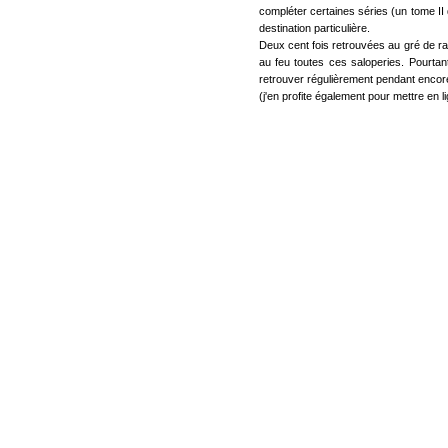
compléter certaines séries (un tome II
destination particulière.
Deux cent fois retrouvées au gré de ra
au feu toutes ces saloperies. Pourtant
retrouver régulièrement pendant encore
(j'en profite également pour mettre en l