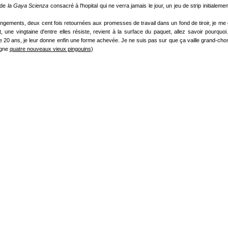
 de
la Gaya Scienza
consacré à l'hopital qui ne verra jamais le jour, un jeu de strip initialem
ngements, deux cent fois retournées aux promesses de travail dans un fond de tiroir, je m
, une vingtaine d'entre elles résiste, revient à la surface du paquet, allez savoir pourquoi.
 20 ans, je leur donne enfin une forme achevée. Je ne suis pas sur que ça vaille grand-cho
igne
quatre nouveaux vieux pingouins
)