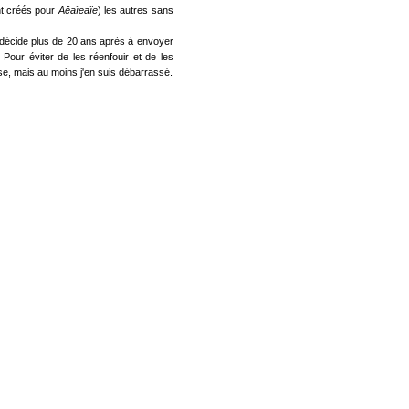
ent créés pour
Aëaïeaïe
) les autres sans
e décide plus de 20 ans après à envoyer
 Pour éviter de les réenfouir et de les
se, mais au moins j'en suis débarrassé.