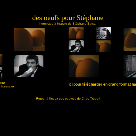
des oeufs pour Stéphane
hommage à l'œuvre de Stéphane Batsal
gne
ici pour télécharger en grand format ha
 nécessaire
Retour à l'index des oeuvres de C. de Trogoff