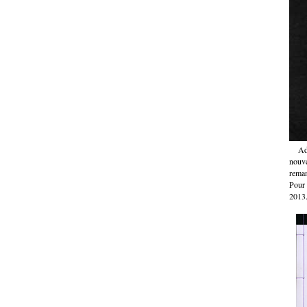
Ad
nouve
reman
Pour 
2013