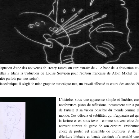
aptation d'une des nouvelles de Henry James sur l'art extraite de « Le banc de la désolation et 
lles » (dans la traduction de Louise Servicen pour l'édition française de Albin Michel de
iée parfois par mes soins) .
la technique, il s'agit de mine graphite sur calque mat, un travail effectué au cours des années 2
.
L'histoire, sous une apparence simple et linéaire, ca
nombreuses pistes de réflexions, notamment sur la po
de l'artiste et sa vision possible du monde comme 
monde. Ces détours et subtilités, qui n'apparaissent qu
la lecture et en sous-texte - comme souvent chez J
relèvent surtout du génie de son écriture. Évidemme
choix de porter cet ensemble de tournures et de 
d'écriture littéraire en bande dessinée m'a semblé une