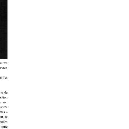
autres
 1960,
012 et
che de
sition
de son
'après
ames -
nt, le
modes
 sorte