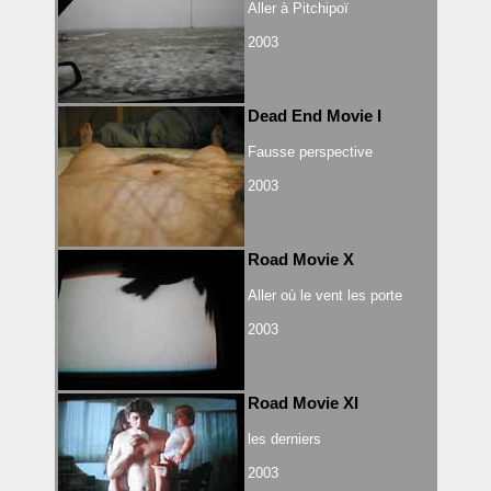
Aller à Pitchipoï
2003
Dead End Movie I
Fausse perspective
2003
Road Movie X
Aller où le vent les porte
2003
Road Movie XI
les derniers
2003