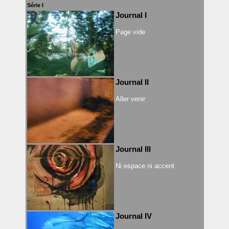
Série I
Journal I
Page vide
Journal II
Aller venir
Journal III
Ni espace ni accent
Journal IV