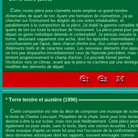
C
ette courte pièce pour clarinette seule emploie un grand nombre
d'intervalles de quart de ton. Ayant une formation de clarinettiste, j'ai pu
chercher sur l'instrument les doigtés de ces notes inhabituelles, et,
parallèlement à la composition de la pièce, j'ai établi la gamme complète 
quarts de ton sur toute la tessiture de l'instrument. La pièce prend pour po
départ un geste mélodique détendu et contemplatif. Je pensais ensuite la
forme, dessinant vaguement une arche, dont les épisodes intermédiaires 
constitueraient par l'ajout, dans chacun d'entre eux, d'un certain nombre
d'éléments brefs et de caractère variés. Les nouveaux éléments d'un épis
ne font pas disparaître immédiatement ceux de l'épisode précédent, mais
limitent progressivement le champ d'action. Ce procédé formel permet
l'évolution vers un climax, avant que la pièce ne s'achève par une réintégr
modifiée des éléments de départ.
T
*
erre tendre et austère
(1996)
C
ette composition est née du désir de composer une musique de scèn
le texte de Charles Lescuyer,
Péripéties de la chute
, texte pour trois lecte
destiné à être lu sur scène, mais non joué théâtralement. Cette pièce peut
également se jouer seule, sans le texte, dans une version écourtée. L'écri
d'une musique d'après un texte fut pour moi l'occasion de la confrontation
deux domaines artistiques dont les rapports, souvent envisagés comme