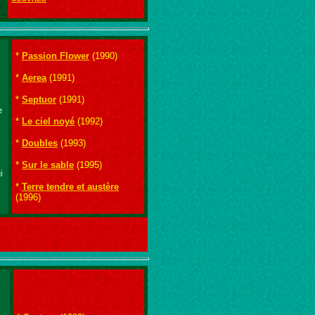
*
Passion Flower
(1990)
*
Aerea
(1991)
*
Septuor
(1991)
e
*
Le ciel noyé
(1992)
*
Doubles
(1993)
*
Sur le sable
(1995)
i
*
Terre tendre et austère
(1996)