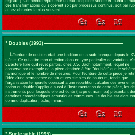
registre"). Cet accord représente un état d'équilibre sonore et fournit le ma
des transformations qui s'opèrent soit par processus continus, soit par rup
assez abruptes le plus souvent.
D
*
oubles
(1993)
L
'écriture de doubles était une tradition de la suite baroque depuis le X
siècle. Ce qui attire mon attention dans ce type particulier de variation, c'e
caractère libre qu'il revêt parfois, chez J.S. Bach notamment, lequel ne
conserve par exemple de la pièce destinée à être "doublée" que le schém
harmonique et le nombre de mesures. Pour l'écriture de cette pièce je retin
l'idée d'une permanence de structures simples de hauteurs, tandis que
l'organisation temporelle obéissait à une répartition calculée des événeme
notion du double s'applique aussi à l'instrumentation de cette pièce, les d
instruments pour lesquels elle est écrite (harpe et marimba) présentant de
certaines caractéristiques acoustiques communes. Le double est alors co
comme duplication, écho, miroir...
S
*
ur le sable
(1995)