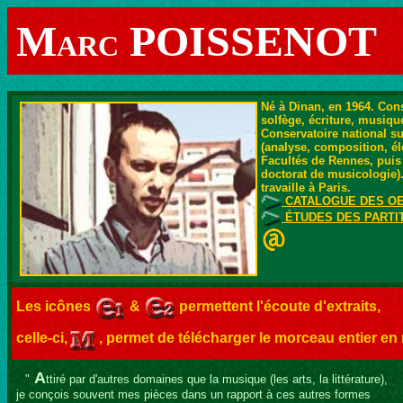
M
POISSENOT
ARC
Né à Dinan, en 1964. Cons
solfège, écriture, musiq
Conservatoire national s
(analyse, composition, él
Facultés de Rennes, puis 
doctorat de musicologie).
travaille à Paris.
CATALOGUE DES O
ÉTUDES DES PARTI
Les icônes
&
permettent l'écoute d'extraits,
celle-ci,
, permet de télécharger le morceau entier en
A
"
ttiré par d'autres domaines que la musique (les arts, la littérature),
je conçois souvent mes pièces dans un rapport à ces autres formes