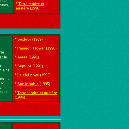
tériau
*
Terre tendre et
tures,
austère
(1996)
*
Sextuor
(1989)
*
Passion Flower
(1990)
VIe
st le
*
Aerea
(1991)
a
*
Septuor
(1991)
t ainsi
*
Le ciel noyé
(1992)
nts. La
eux
*
Sur le sable
(1995)
s
mpris
*
Terre tendre et austère
(1996)