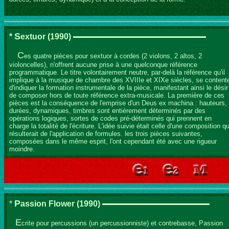
S
*
extuor
(1990)
C
es quatre pièces pour sextuor à cordes (2 violons, 2 altos, 2
violoncelles), n'offrent aucune prise à une quelconque référence
programmatique. Le titre volontairement neutre, par-delà la référence qu'il
implique à la musique de chambre des XVIIIe et XIXe siècles, se content
d'indiquer la formation instrumentale de la pièce, manifestant ainsi le désir
de composer hors de toute référence extra-musicale. La première de ces
pièces est la conséquence de l'emprise d'un Deus ex machina : hauteurs,
durées, dynamiques, timbres sont entièrement déterminés par des
opérations logiques, sortes de codes pré-déterminés qui prennent en
charge la totalité de l'écriture. L'idée suivie était celle d'une composition qu
résulterait de l'application de formules. les trois pièces suivantes,
composées dans le même esprit, l'ont cependant été avec une rigueur
moindre.
P
*
assion Flower
(1990)
E
crite pour percussions (un percussionniste) et contrebasse, Passion