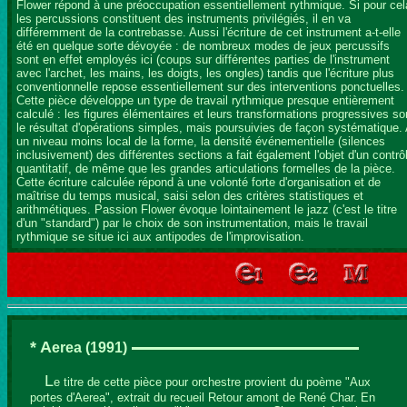
Flower répond à une préoccupation essentiellement rythmique. Si pour cel
les percussions constituent des instruments privilégiés, il en va
différemment de la contrebasse. Aussi l'écriture de cet instrument a-t-elle
été en quelque sorte dévoyée : de nombreux modes de jeux percussifs
sont en effet employés ici (coups sur différentes parties de l'instrument
avec l'archet, les mains, les doigts, les ongles) tandis que l'écriture plus
conventionnelle repose essentiellement sur des interventions ponctuelles.
Cette pièce développe un type de travail rythmique presque entièrement
calculé : les figures élémentaires et leurs transformations progressives so
le résultat d'opérations simples, mais poursuivies de façon systématique.
un niveau moins local de la forme, la densité événementielle (silences
inclusivement) des différentes sections a fait également l'objet d'un contrô
quantitatif, de même que les grandes articulations formelles de la pièce.
Cette écriture calculée répond à une volonté forte d'organisation et de
maîtrise du temps musical, saisi selon des critères statistiques et
arithmétiques. Passion Flower évoque lointainement le jazz (c'est le titre
d'un "standard") par le choix de son instrumentation, mais le travail
rythmique se situe ici aux antipodes de l'improvisation.
* A
erea
(1991)
L
e titre de cette pièce pour orchestre provient du poème "Aux
portes d'Aerea", extrait du recueil Retour amont de René Char. En