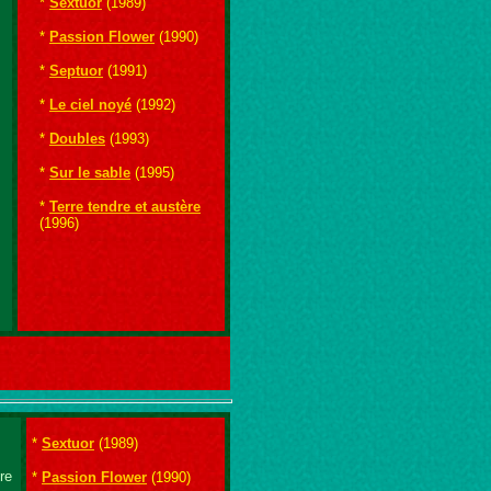
*
Sextuor
(1989)
*
Passion Flower
(1990)
*
Septuor
(1991)
*
Le ciel noyé
(1992)
*
Doubles
(1993)
*
Sur le sable
(1995)
*
Terre tendre et austère
(1996)
*
Sextuor
(1989)
re
*
Passion Flower
(1990)