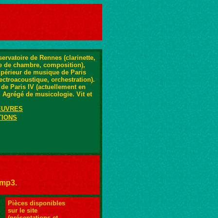
ervatoire de Rennes (clarinette,
ue de chambre, composition),
upérieur de musique de Paris
ectroacoustique, orchestration).
de Paris IV (actuellement en
 Agrégé de musicologie. Vit et
EUVRES
TIONS
 mp3.
Pièces disponibles
sur le site
(présentations et