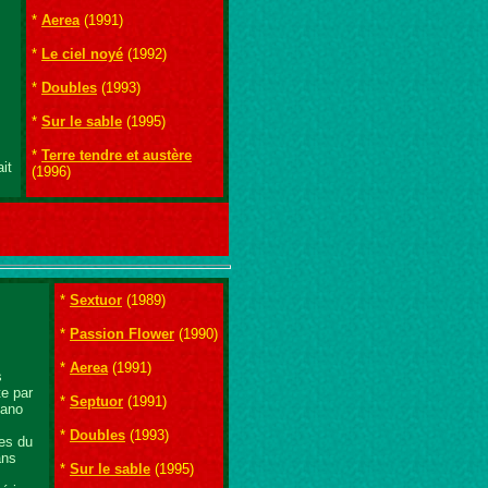
*
Aerea
(1991)
*
Le ciel noyé
(1992)
*
Doubles
(1993)
*
Sur le sable
(1995)
*
Terre tendre et austère
it
(1996)
*
Sextuor
(1989)
*
Passion Flower
(1990)
*
Aerea
(1991)
s
te par
*
Septuor
(1991)
iano
*
Doubles
(1993)
ces du
ans
*
Sur le sable
(1995)