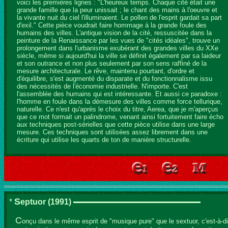
voici les premières lignes : "L'heureux temps. Chaque cité était une
grande famille que la peur unissait ; le chant des mains à l'oeuvre et
la vivante nuit du ciel l'illuminaient. Le pollen de l'esprit gardait sa part
d'exil." Cette pièce voudrait faire hommage à la grande foule des
humains des villes. L'antique vision de la cité, ressuscitée dans la
peinture de la Renaissance par les vues de "cités idéales", trouve un
prolongement dans l'urbanisme exubérant des grandes villes du XXe
siècle, même si aujourd'hui la ville se définit également par sa laideur
et son outrance et non plus seulement par son sens raffiné de la
mesure architecturale. Le rêve, maintenu pourtant, d'ordre et
d'équilibre, s'est augmenté du disparate et du fonctionnalisme issu
des nécessités de l'économie industrielle. N'importe. C'est
l'assemblée des humains qui est intéressante. Et aussi ce paradoxe :
l'homme en foule dans la démesure des villes comme force tellurique,
naturelle. Ce n'est qu'après le choix du titre, Aerea, que je m'aperçus
que ce mot formait un palindrome, venant ainsi fortuitement faire écho
aux techniques post-sérielles que cette pièce utilise dans une large
mesure. Ces techniques sont utilisées assez librement dans une
écriture qui utilise les quarts de ton de manière structurelle.
S
*
eptuor
(1991)
C
onçu dans le même esprit de "musique pure" que le sextuor, c'est-à-di