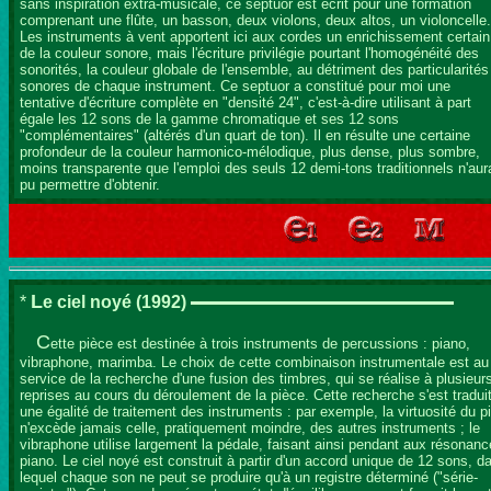
sans inspiration extra-musicale, ce septuor est écrit pour une formation
comprenant une flûte, un basson, deux violons, deux altos, un violoncelle.
Les instruments à vent apportent ici aux cordes un enrichissement certain
de la couleur sonore, mais l'écriture privilégie pourtant l'homogénéité des
sonorités, la couleur globale de l'ensemble, au détriment des particularités
sonores de chaque instrument. Ce septuor a constitué pour moi une
tentative d'écriture complète en "densité 24", c'est-à-dire utilisant à part
égale les 12 sons de la gamme chromatique et ses 12 sons
"complémentaires" (altérés d'un quart de ton). Il en résulte une certaine
profondeur de la couleur harmonico-mélodique, plus dense, plus sombre,
moins transparente que l'emploi des seuls 12 demi-tons traditionnels n'aura
pu permettre d'obtenir.
L
*
e ciel noyé
(1992)
C
ette pièce est destinée à trois instruments de percussions : piano,
vibraphone, marimba. Le choix de cette combinaison instrumentale est au
service de la recherche d'une fusion des timbres, qui se réalise à plusieur
reprises au cours du déroulement de la pièce. Cette recherche s'est tradui
une égalité de traitement des instruments : par exemple, la virtuosité du p
n'excède jamais celle, pratiquement moindre, des autres instruments ; le
vibraphone utilise largement la pédale, faisant ainsi pendant aux résonan
piano. Le ciel noyé est construit à partir d'un accord unique de 12 sons, d
lequel chaque son ne peut se produire qu'à un registre déterminé ("série-