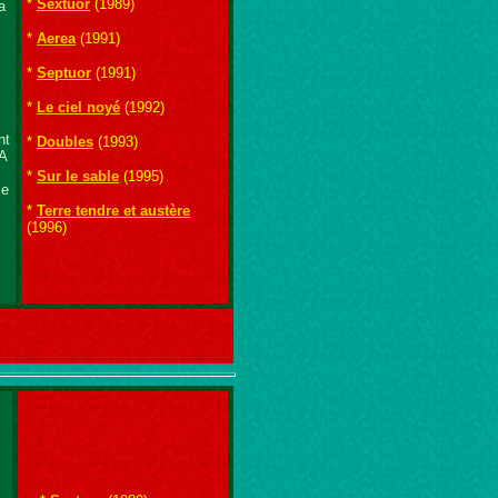
*
Sextuor
(1989)
a
*
Aerea
(1991)
*
Septuor
(1991)
*
Le ciel noyé
(1992)
nt
*
Doubles
(1993)
 A
*
Sur le sable
(1995)
le
*
Terre tendre et austère
(1996)