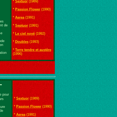
*
Sextuor
(1989)
*
Passion Flower
(1990)
*
Aerea
(1991)
des
int de
*
Septuor
(1991)
se
*
Le ciel noyé
(1992)
ode
*
Doubles
(1993)
 en
*
Terre tendre et austère
ation
(1996)
e pour
*
Sextuor
(1989)
urs
*
Passion Flower
(1990)
ture
 de
*
Aerea
(1991)