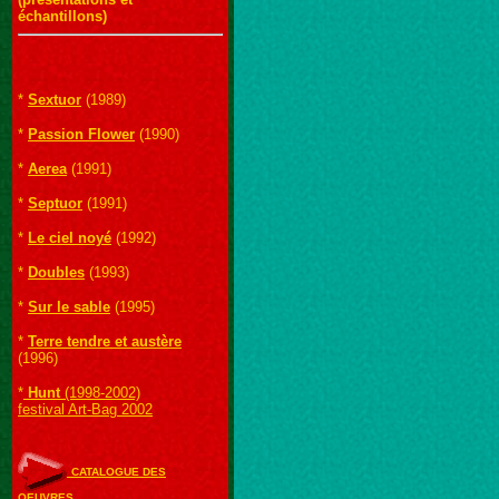
échantillons)
*
Sextuor
(1989)
*
Passion Flower
(1990)
*
Aerea
(1991)
*
Septuor
(1991)
*
Le ciel noyé
(1992)
*
Doubles
(1993)
*
Sur le sable
(1995)
*
Terre tendre et austère
(1996)
*
Hunt
(1998-2002)
festival Art-Bag 2002
CATALOGUE DES
OEUVRES