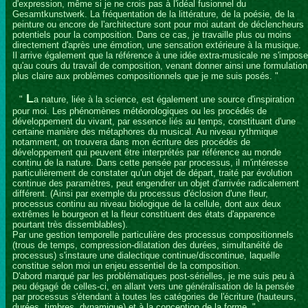
d'expression, même si je ne crois pas à l'idéal fusionnel du
Gesamtkunstwerk. La fréquentation de la littérature, de la poésie, de la
peinture ou encore de l'architecture sont pour moi autant de déclencheurs
potentiels pour la composition. Dans ce cas, je travaille plus ou moins
directement d'après une émotion, une sensation extérieure à la musique.
Il arrive également que la référence à une idée extra-musicale ne s'impose
qu'au cours du travail de composition, venant donner ainsi une formulation
plus claire aux problèmes compositionnels que je me suis posés. "
L
"
a nature, liée à la science, est également une source d'inspiration
pour moi. Les phénomènes météorologiques ou les procédés de
développement du vivant, par essence liés au temps, constituant d'une
certaine manière des métaphores du musical. Au niveau rythmique
notamment, on trouvera dans mon écriture des procédés de
développement qui peuvent être interprétés par référence au monde
continu de la nature. Dans cette pensée par processus, il m'intéresse
particulièrement de constater qu'un objet de départ, traité par évolution
continue des paramètres, peut engendrer un objet d'arrivée radicalement
différent. (Ainsi par exemple du processus d'éclosion d'une fleur,
processus continu au niveau biologique de la cellule, dont aux deux
extrêmes le bourgeon et la fleur constituent des états d'apparence
pourtant très dissemblables).
Par une gestion temporelle particulière des processus compositionnels
(trous de temps, compression-dilatation des durées, simultanéité de
processus) s'instaure une dialectique continue/discontinue, laquelle
constitue selon moi un enjeu essentiel de la composition.
D'abord marqué par les problématiques post-sérielles, je me suis peu à
peu dégagé de celles-ci, en allant vers une généralisation de la pensée
par processus s'étendant à toutes les catégories de l'écriture (hauteurs,
durées, timbres, dynamique) et à la conception de la forme. "