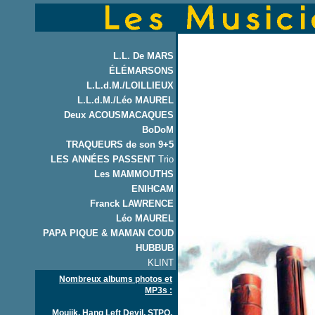
L.L. De MARS
ÉLÉMARSONS
L.L.d.M./LOILLIEUX
L.L.d.M./Léo MAUREL
Deux ACOUSMACAQUES
BoDoM
TRAQUEURS de son 9+5
LES ANNÉES PASSENT
Trio
Les MAMMOUTHS
ENIHCAM
Franck LAWRENCE
Léo MAUREL
PAPA PIQUE & MAMAN COUD
HUBBUB
KLINT
Nombreux albums photos et
MP3s :
Moujik, Hang Left Devil, STPO,