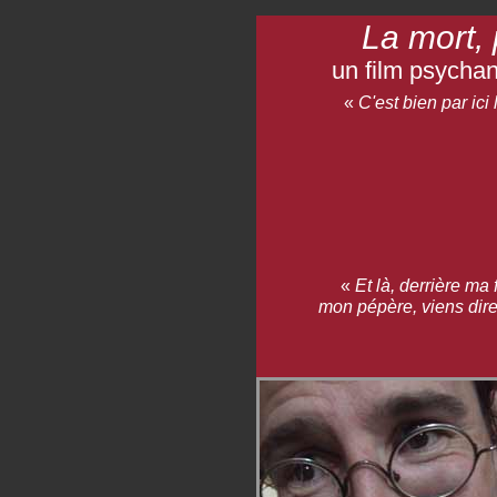
La mort, 
un film psychan
«
C'est bien par ici
«
Et là, derrière ma f
mon pépère, viens dire