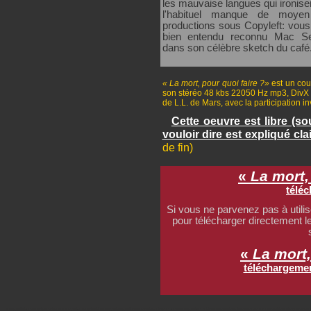
les mauvaise langues qui ironise
l'habituel manque de moye
productions sous Copyleft: vou
bien entendu reconnu Mac Se
dans son célèbre sketch du café
« La mort, pour quoi faire ?»
est un cou
son stéréo 48 kbs 22050 Hz mp3, DivX 5
de L.L. de Mars, avec la participation 
Cette oeuvre est libre (so
vouloir dire est expliqué cla
de fin)
«
La mort, 
télé
Si vous ne parvenez pas à utilis
pour télécharger directement l
«
La mort,
téléchargemen
le copyleft et tout ce qui peut bien être copyleft, voila qui est tres copyleft copyleftons copyleft et voila pour tous les copylefteur art libre, licence libre, licence art libre drolement libre et bigrement