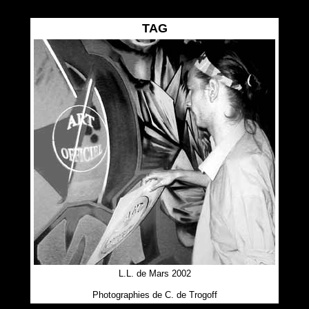
TAG
L.L. de Mars 2002
Photographies de C. de Trogoff