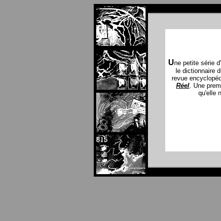
U
ne petite série d
le dictionnaire
revue encyclopéd
Réel
. Une premi
qu'elle 