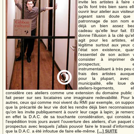
invite les artistes à faire 
qu'ils font très bien sans ell
ouvrir leur atelier aux visiteur
jugeant sans doute que 
patronnage de son nom e
déjà un bien assez be
cadeau qu'elle leur fait. El
donne l'illusion à la cité qu'el
agit pour les artistes, el
légitime surtout aux yeux 
l'état son existence, qua
l'essentiel de son action 
consister à imprimer d
prospectus; e
instrumentalisant à très peu 
frais des artistes auxque
pour la plupart, avec 
municipalité, elle loue d
ateliers-logements, el
considère ces ateliers comme une extension du domaine public 
fait peser sur ses locataires une imaginaire redevabilité. Pour l
autres, ceux qui comme moi vivent du RMI par exemple, on suppo
que la précarité de leur vie doit les rendre déjà bien reconnaissan
qu'on les invite publiquement à ouvrir leur cage à lapin; je remerc
en effet la D.A.C. de sa touchante considération, qui consista 
l'expédition trois jours avant l'ouverture des ateliers, d'un paquet 
prospectus avec lesquels j'allais pouvoir faire le travail d'informati
que la D.A.C. a été infoutue de faire elle-même.
[...] SUITE