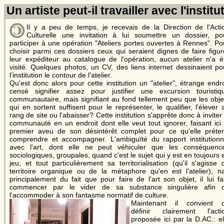
Un artiste peut-il travailler avec l'instit
Il y a peu de temps, je recevais de la Direction de l'Acti
Culturelle une invitation à lui soumettre un dossier, po
participer à une opération "Ateliers portes ouvertes à Rennes". Po
choisir parmi ces dossiers ceux qui seraient dignes de faire figur
leur expéditeur au catalogue de l'opération, aucun atelier n'a é
visité. Quelques photos, un CV, des liens internet dessinaient po
l'institution le contour de l'atelier.
Qu'est donc alors pour cette institution un "atelier", étrange endro
censé signifier assez pour justifier une excursion touristiq
communautaire, mais signifiant au fond tellement peu que les obje
qui en sortent suffisent pour le représenter, le qualifier, l'élever 
rang de site ou l'abaisser? Cette institution s'apprête donc à inviter 
communauté en un endroit dont elle veut tout ignorer, faisant ici 
premier aveu de son désintérêt complet pour ce qu'elle préte
comprendre et accompagner. L'ambiguïté du rapport institutionn
avec l'art, dont elle ne peut véhiculer que les conséquenc
sociologiques, groupales, quand c'est le sujet qui y est en toujours 
jeu, et tout particulièrement sa territorialisation (qu'il s'agisse 
territoire organique ou de la métaphore qu'en est l'atelier), na
principalement du fait que pour faire de l'art son objet, il lui fa
commencer par le vider de sa substance singulière afin 
l'accommoder à son fantasme normatif de culture.
Maintenant il convient 
définir clairement l'acti
proposée ici par la D.AC.: el