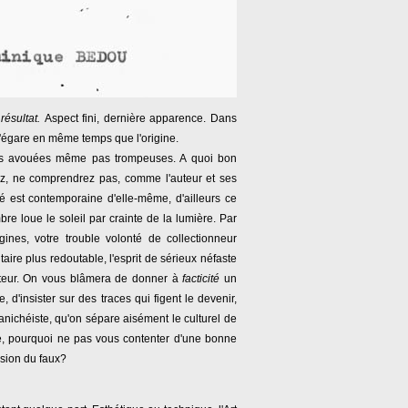
u
résultat.
Aspect fini, dernière apparence. Dans
s'égare en même temps que l'origine.
ions avouées même pas trompeuses. A quoi bon
rez, ne comprendrez pas, comme l'auteur et ses
é est contemporaine d'elle-même, d'ailleurs ce
re loue le soleil par crainte de la lumière. Par
ines, votre trouble volonté de collectionneur
taire plus redoutable, l'esprit de sérieux néfaste
réateur. On vous blâmera de donner à
facticité
un
d'insister sur des traces qui figent le devenir,
nichéiste, qu'on sépare aisément le culturel de
e, pourquoi ne pas vous contenter d'une bonne
ssion du faux?