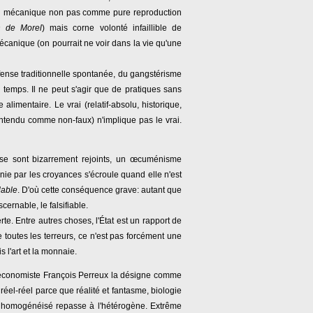
e du mécanique non pas comme pure reproduction
on de Morel
) mais corne volonté infaillible de
mécanique (on pourrait ne voir dans la vie qu'une
éfense traditionnelle spontanée, du gangstérisme
temps. Il ne peut s'agir que de pratiques sans
alimentaire. Le vrai (relatif-absolu, historique,
 entendu comme non-faux) n'implique pas le vrai.
i se sont bizarrement rejoints, un œcuménisme
nnie par les croyances s'écroule quand elle n'est
lable
. D'où cette conséquence grave: autant que
scernable, le falsifiable.
e. Entre autres choses, l'État est un rapport de
 toutes les terreurs, ce n'est pas forcément une
s l'art et la monnaie.
'économiste François Perreux la désigne comme
réel-réel parce que réalité et fantasme, biologie
ne homogénéisé repasse à l'hétérogène. Extrême