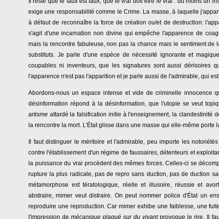
Il reste que le faux est faux, que le vrai
doit
être le vrai : du moins un in
exige une responsabilité comme le Crime. La masse, à laquelle j'appart
à défaut de reconnaître la force de création ou/et de destruction: l'app
s'agit d'une incarnation non divine qui empêche l'apparence de coagu
mais la rencontre fabuleuse, non pas la chance mais le sentiment de la
substituts. Je parle d'une espèce de nécessité ignorante et magique,
coupables ni inventeurs, que les signatures sont aussi dérisoires
l'apparence n'est pas l'apparition et je parle aussi de l'admirable, qui est
Abordons-nous un espace intense et vide de criminelle innocence qu
désinformation répond à la désinformation, que l'utopie se veut top
artisme
attardé la falsification initie à l'enseignement, la clandestinité d
la rencontre la mort. L'État glisse dans une masse qui elle-même porte l
Il faut distinguer le méritoire et l'admirable, peu importe les notoriété
contre l'établissement d'un régime de faussaires, détenteurs et exploita
la puissance du vrai procèdent des mêmes forces. Celles-ci se décom
rupture la plus radicale, pas de repro sans duction, pas de duction san
métamorphose est tératologique, réelle et illusoire, réussie et avort
abstraire, mimer veut distraire. On peut nommer police d'État un ense
reproduire une reproduction. Car mimer exhibe une faiblesse, une fuite
l'impression de
mécanique plaqué sur du vivant
provoque le rire. Il f