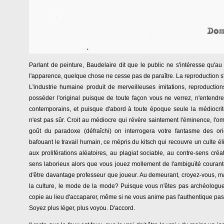
Parlant de peinture, Baudelaire dit que le public ne s'intéresse qu'a
l'apparence, quelque chose ne cesse pas de paraître. La reproduction 
L'industrie humaine produit de merveilleuses imitations, reproduct
posséder l'original puisque de toute façon vous ne verrez, n'entend
contemporains, et puisque d'abord à toute époque seule la médiocrit
n'est pas sûr. Croit au médiocre qui révère saintement l'éminence, l'omb
goût du paradoxe (défraîchi) on interrogera votre fantasme des orig
bafouant le travail humain, ce mépris du kitsch qui recouvre un culte éli
aux proliférations aléatoires, au plagiat sociable, au contre-sens c
sens laborieux alors que vous jouez mollement de l'ambiguïté courante, 
d'être davantage professeur que joueur. Au demeurant, croyez-vous, ma
la culture, le mode de la mode? Puisque vous n'êtes pas archéologu
copie au lieu d'accaparer, même si ne vous anime pas l'authentique pa
Soyez plus léger, plus voyou. D'accord.