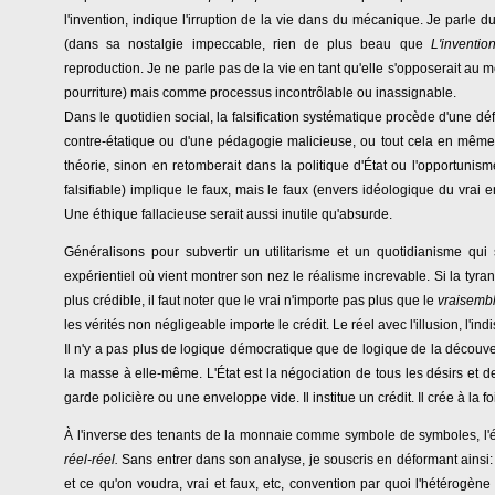
l'invention, indique l'irruption de la vie dans du mécanique. Je parl
(dans sa nostalgie impeccable, rien de plus beau que
L'inventi
reproduction. Je ne parle pas de la vie en tant qu'elle s'opposerait au 
pourriture) mais comme processus incontrôlable ou inassignable.
Dans le quotidien social, la falsification systématique procède d'une d
contre-étatique ou d'une pédagogie malicieuse, ou tout cela en même 
théorie, sinon en retomberait dans la politique d'État ou l'opportunisme 
falsifiable) implique le faux, mais le faux (envers idéologique du vrai
Une éthique fallacieuse serait aussi inutile qu'absurde.
Généralisons pour subvertir un utilitarisme et un quotidianisme qu
expérientiel où vient montrer son nez le réalisme increvable. Si la tyra
plus crédible, il faut noter que le vrai n'importe pas plus que le
vraisemb
les vérités non négligeable importe le crédit. Le réel avec l'illusion, l'indi
Il n'y a pas plus de logique démocratique que de logique de la découvert
la masse à elle-même. L'État est la négociation de tous les désirs et de
garde policière ou une enveloppe vide. Il institue un crédit. Il crée à la foi
À l'inverse des tenants de la monnaie comme symbole de symboles, l
réel-réel.
Sans entrer dans son analyse, je souscris en déformant ainsi: 
et ce qu'on voudra, vrai et faux, etc, convention par quoi l'hétérogè