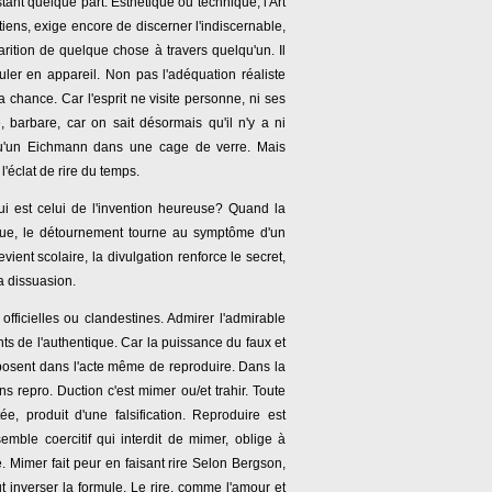
stant quelque part. Esthétique ou technique, l'Art
iens, exige encore de discerner l'indiscernable,
arition de quelque chose à travers quelqu'un. Il
ler en appareil. Non pas l'adéquation réaliste
 chance. Car l'esprit ne visite personne, ni ses
 barbare, car on sait désormais qu'il n'y a ni
 qu'un Eichmann dans une cage de verre. Mais
 l'éclat de rire du temps.
i est celui de l'invention heureuse? Quand la
ique, le détournement tourne au symptôme d'un
evient scolaire, la divulgation renforce le secret,
a dissuasion.
s officielles ou clandestines. Admirer l'admirable
nts de l'authentique. Car la puissance du faux et
posent dans l'acte même de reproduire. Dans la
s repro. Duction c'est mimer ou/et trahir. Toute
ée, produit d'une falsification. Reproduire est
mble coercitif qui interdit de mimer, oblige à
. Mimer fait peur en faisant rire Selon Bergson,
aut inverser la formule. Le rire, comme l'amour et