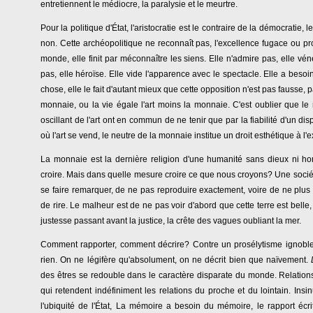
entretiennent le médiocre, la paralysie et le meurtre.
Pour la politique d'État, l'aristocratie est le contraire de la démocratie, 
non. Cette archéopolitique ne reconnaît pas, l'excellence fugace ou pr
monde, elle finit par méconnaître les siens. Elle n'admire pas, elle vénèr
pas, elle héroïse. Elle vide l'apparence avec le spectacle. Elle a besoi
chose, elle le fait d'autant mieux que cette opposition n'est pas fausse, p
monnaie, ou la vie égale l'art moins la monnaie. C'est oublier que le 
oscillant de l'art ont en commun de ne tenir que par la fiabilité d'un di
où l'art se vend, le neutre de la monnaie institue un droit esthétique à l'ex
La monnaie est la dernière religion d'une humanité sans dieux ni homm
croire. Mais dans quelle mesure croire ce que nous croyons? Une sociét
se faire remarquer, de ne pas reproduire exactement, voire de ne plus r
de rire. Le malheur est de ne pas voir d'abord que cette terre est belle,
justesse passant avant la justice, la crête des vagues oubliant la mer.
Comment rapporter, comment décrire? Contre un prosélytisme ignoble, il
rien. On ne légifère qu'absolument, on ne décrit bien que naïvement.
des êtres se redouble dans le caractère disparate du monde. Relations
qui retendent indéfiniment les relations du proche et du lointain. Insin
l'ubiquité de l'État, La mémoire a besoin du mémoire, le rapport écrit e