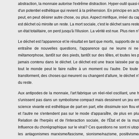
abstraction, la monnaie autorise l'extrême distraction. Hyper-outil quasi-i
d'un potentiel esthétique qui revient à la préhension. En principe en ac
peut, en peut désirer autre chose, ou plus. Aspect mirifique, irréel du cap
est déchet où miroite un reste. La mort sociale, c'est le déchet sans reste
un état totalitaire, on perd jusqu'à l'illusion. La vérité est nue. Plus rien n'
Le déchet est l'apparence et le résultat en tant que morts, supports de sol
entraîne de nouvelles questions, l'apparence qui ne leurre ni ne
métamorphose, tantôt sur des pieds, tantôt sur des têtes, et toutes les 
jamais
contenu
dans le déchet. Le déchet est une trace laissée par qu
tout le monde peut le faire naître à un moment ou l'autre. De toute
transforment, des choses qui meurent ou changent d'allure, le déchet n'es
du reste.
Aux antipodes de la monnaie, l'art fabrique un réel-réel oscillant, une 
s'unissent pas dans un symbolisme compact mais dessinent un jeu err
science vivante est esthétique de part en part, elle dissimule son flou 
et l'autre ne s'entendent pas sur le mode d'apparaître, de plus en pl
Relation de l'herpès et de l'interaction sociale, de l'État et de la mus
Influence du chorégraphique sur le viral? Ces questions ne sont ni ut
les antagonismes marxisme/fascisme, sionisme/nazisme, positivisme/