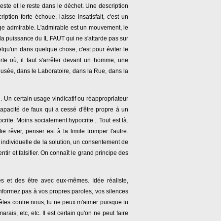
 reste et le reste dans le déchet. Une description
ption forte échoue, laisse insatisfait, c'est un
sage admirable. L'admirable est un mouvement, le
 la puissance du IL FAUT qui ne s'attarde pas sur
a quelqu'un dans quelque chose, c'est pour éviter le
te où, il faut s'arrêter devant un homme, une
usée, dans le Laboratoire, dans la Rue, dans la
. Un certain usage vindicatif ou réappropriateur
 capacité de faux qui a cessé d'être propre à un
ite. Moins socialement hypocrite... Tout est là.
e rêver, penser est à la limite tromper l'autre.
é individuelle de la solution, un consentement de
entir et falsifier. On connaît le grand principe des
es et des être avec eux-mêmes. Idée réaliste,
onformez pas à vos propres paroles, vos silences
êtes contre nous, tu ne peux m'aimer puisque tu
ais, etc, etc. Il est certain qu'on ne peut faire