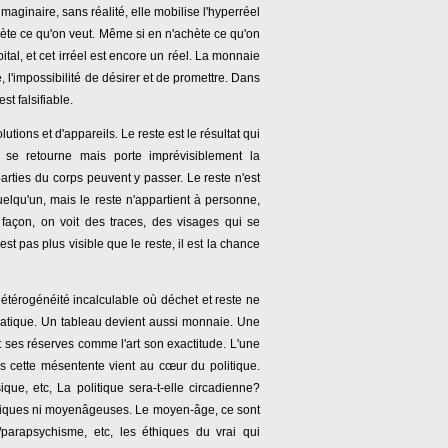
maginaire, sans réalité, elle mobilise l'hyperréel
hète ce qu'on veut. Même si en n'achète ce qu'on
ital, et cet irréel est encore un réel. La monnaie
, l'impossibilité de désirer et de promettre. Dans
est falsifiable.
utions et d'appareils. Le reste est le résultat qui
 se retourne mais porte imprévisiblement la
parties du corps peuvent y passer. Le reste n'est
elqu'un, mais le reste n'appartient à personne,
 façon, on voit des traces, des visages qui se
t pas plus visible que le reste, il est la chance
hétérogénéité incalculable où déchet et reste ne
atique. Un tableau devient aussi monnaie. Une
et ses réserves comme l'art son exactitude. L'une
us cette mésentente vient au cœur du politique.
ique, etc, La politique sera-t-elle circadienne?
opiques ni moyenâgeuses. Le moyen-âge, ce sont
parapsychisme, etc, les éthiques du vrai qui