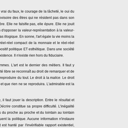
le vrai du faux, le courage de la lâcheté, le oui du
ovisoire des êtres qui ne résident pas dans son
e. Elle ne falsifie pas, elle épure. Elle ne jouit
n d'opposer la valeur-représentation à la valeur-
as illogique. En sonne, l'art égale la vie moins la
réel-réel compact de la monnaie et le réel-réel
spositif politique ET esthétique. Dans une société
istence. Il n'existe rien hors du fiduciaire.
es. L'art est le dernier des métiers. Il faut y
é libre se reconnaît au droit de remarquer et de
eproduire du tout. Le droit à la
malice.
Le droit
 et que rien ne se reproduira. L'admirable est la
 faut jouer la description. Entre le résultat et
Décrire
constitue sa propre difficulté. L'inégalité
 du proche au proche et du lointain au lointain
uent la politique. Aucune information n'instaure
st hanté par l'invérifiable rapport existentiel,