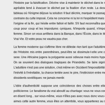
l'histoire par la falsification. Décrire vise à maintenir le déchet dans le
agréable tend à évacuer le déchet par la fixation d'un reste. La descri
tableau où l'énigme déjoue la solution Il faut décrire, marquer le pas
contraire du culte imposé. Cela ne concerne ni la loi ni l'expédient mais
l'origine et la fin, qui hésite entre falloir et faillir. S'il faut reconnaîtr
coup pour coup et les impostures cyniques. N'importe quand, n'impor
femme. Sinon on vous arrêtera dans la Banque, dans l'École, dans le M
Vrai-Vie. Et votre peau ne vaudra pas cher.
La femme moderne qui s'affirme libre ne déteste rien tant que l'adultère
de l'Histoire mis entre parenthèses, peut-être se dissimule-t-elle une
sexe. Une Africaine jugera la polygamie aussi odieuse mais moins hypocr
On se souvient des dialogues tragiques de Pirandello. Se taire signifi
L'adultère n'est pas une solution, c'est même en Occident l'impossibilit
l'inévité à l'inévitable, la chance tentée avec le pire, l'indécision entre m
dissidents soviétiques: ne jamais mentir.
L'idée d'authenticité suppose une coïncidence des choses entre ell
politicienne. Le fanatisme du vrai aboutit au chantage: vous ne vous c
en disent long... sur vous-même, vous n'êtes pas avec nous donc vous 
aimes cette autre femme, vous êtes un attentiste, vous appartenez au mar