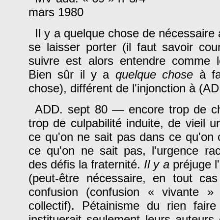
mars 1980
Il y a quelque chose de nécessaire
se laisser porter (il faut savoir couri
suivre est alors entendre comme l
Bien sûr il y a
quelque chose
à fa
chose), différent de l'injonction à (A
ADD. sept 80 — encore trop de c
trop de culpabilité induite, de vieil u
ce qu'on ne sait pas dans ce qu'on c
ce qu'on ne sait pas, l'urgence racol
des défis la fraternité.
Il y a
préjuge l
(peut-être nécessaire, en tout cas l
confusion (confusion « vivante » 
collectif). Pétainisme du rien fair
instituerait seulement leurs auteurs